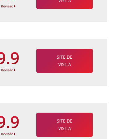
VISITA
Revisão
9.9
SITE DE
VISITA
Revisão
9.9
SITE DE
VISITA
Revisão