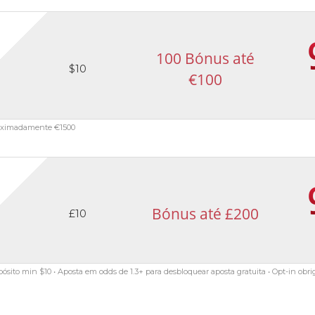
100 Bónus até
$10
€100
proximadamente €1500
Bónus até £200
£10
pósito min $10 • Aposta em odds de 1.3+ para desbloquear aposta gratuita • Opt-in obri