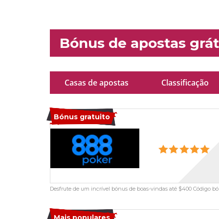
Bónus de apostas grát
Casas de apostas
Classificação
Bónus gratuito
Desfrute de um incrível bónus de boas-vindas até $400 Código
Mais populares