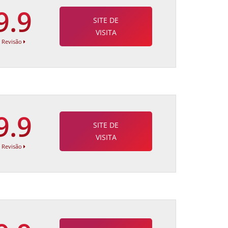
9.9
SITE DE
VISITA
Revisão
9.9
SITE DE
VISITA
Revisão