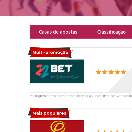
Casas de apostas
Classificação
Multi-promoção
vantagem completamente deliciosa, Casino de internet web de to
Mais populares