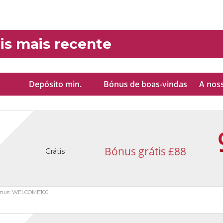
is mais recente
Depósito min.
Bónus de boas-vindas
A nos
Bónus grátis £88
Grátis
 bónus: WELCOME100