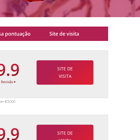
sa pontuação
Site de visita
9.9
SITE DE
VISITA
Revisão
er €3,000
9.9
SITE DE