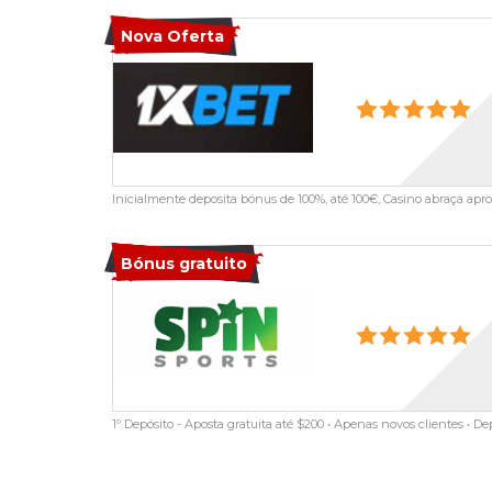
Nova Oferta
Inicialmente deposita bónus de 100%, até 100€, Casino abraça a
Bónus gratuito
1º Depósito - Aposta gratuita até $200 • Apenas novos clientes • De