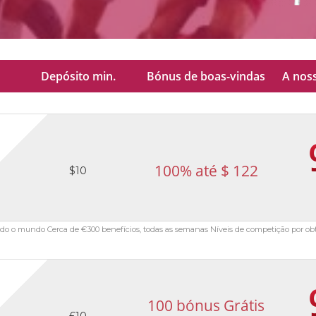
Depósito min.
Bónus de boas-vindas
A nos
100% até $ 122
$10
do o mundo Cerca de €300 benefícios, todas as semanas Níveis de competição por obt
100 bónus Grátis