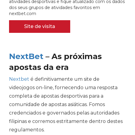
atividades desportivas e fique atualizado com os dados
dos seus grupos de atividades favoritos em
nextbet.com
Site de visita
NextBet
– As próximas
apostas da era
Nextbet
é definitivamente um site de
videojogos on-line, fornecendo uma resposta
completa de apostas desportivas para a
comunidade de apostas asiáticas. Fomos
credenciados e governados pelas autoridades
filipinas e corremos estritamente dentro destes
regulamentos.