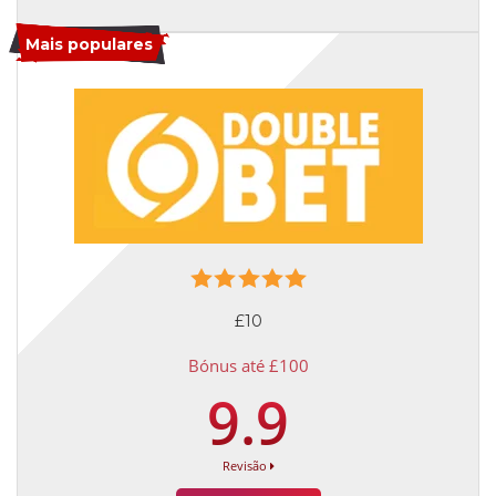
Mais populares
£10
Bónus até £100
9.9
Revisão