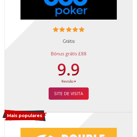
Grátis
Bónus grátis £88
9.9
Revisão
SITE DE VISITA
Mais populares