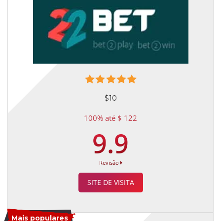
$10
100% até $ 122
9.9
Revisão
SITE DE VISITA
Mais populares