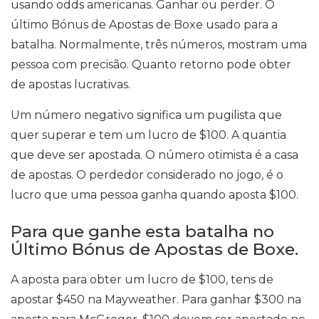
usando odds americanas. Ganhar ou perder. O
último Bónus de Apostas de Boxe usado para a
batalha. Normalmente, três números, mostram uma
pessoa com precisão. Quanto retorno pode obter
de apostas lucrativas.
Um número negativo significa um pugilista que
quer superar e tem um lucro de $100. A quantia
que deve ser apostada. O número otimista é a casa
de apostas. O perdedor considerado no jogo, é o
lucro que uma pessoa ganha quando aposta $100.
Para que ganhe esta batalha no
Último Bónus de Apostas de Boxe.
A aposta para obter um lucro de $100, tens de
apostar $450 na Mayweather. Para ganhar $300 na