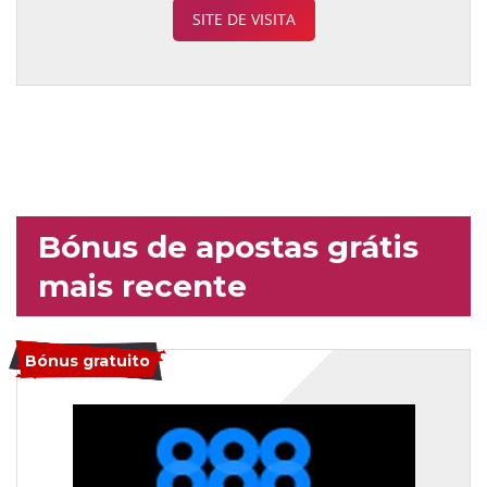
SITE DE VISITA
Bónus de apostas grátis
mais recente
Bónus gratuito