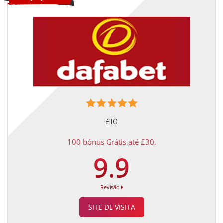
£10
100 bónus Grátis até £30.
9.9
Revisão
SITE DE VISITA