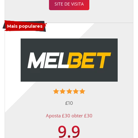
SITE DE VISITA
Mais populares
£10
Aposta £30 obter £30
9.9