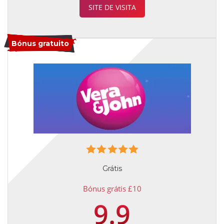
SITE DE VISITA
Bónus gratuito
Grátis
Bónus grátis £10
9.9