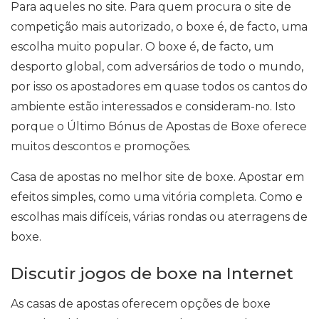
Para aqueles no site. Para quem procura o site de
competição mais autorizado, o boxe é, de facto, uma
escolha muito popular. O boxe é, de facto, um
desporto global, com adversários de todo o mundo,
por isso os apostadores em quase todos os cantos do
ambiente estão interessados e consideram-no. Isto
porque o Último Bónus de Apostas de Boxe oferece
muitos descontos e promoções.
Casa de apostas no melhor site de boxe. Apostar em
efeitos simples, como uma vitória completa. Como e
escolhas mais difíceis, várias rondas ou aterragens de
boxe.
Discutir jogos de boxe na Internet
As casas de apostas oferecem opções de boxe