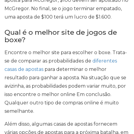
aposta para McGregor, $100 devem ser apostado no
McGregor. No final, se o jogo terminar empatado,
uma aposta de $100 terá um lucro de $1.600.
Qual é o melhor site de jogos de
boxe?
Encontre o melhor site para escolher o boxe. Trata-
se de comparar as probabilidades de
diferentes
casas de apostas
para determinar o melhor
resultado para ganhar a aposta. Na situação que se
avizinha, as probabilidades podem variar muito, por
isso encontre o melhor online Em conclusão.
Qualquer outro tipo de compras online é muito
semelhante.
Além disso, algumas casas de apostas fornecem
várias opções de apostas para a próxima batalha, em