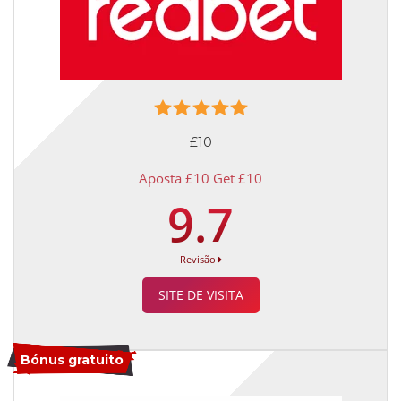
£10
Aposta £10 Get £10
9.7
Revisão
SITE DE VISITA
Bónus gratuito