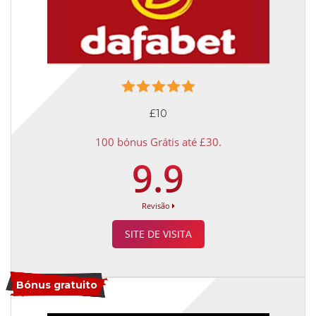
£10
100 bónus Grátis até £30.
9.9
Revisão
SITE DE VISITA
Bónus gratuito