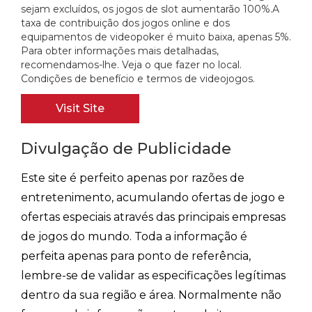
sejam excluídos, os jogos de slot aumentarão 100%.A
taxa de contribuição dos jogos online e dos
equipamentos de videopoker é muito baixa, apenas 5%.
Para obter informações mais detalhadas,
recomendamos-lhe. Veja o que fazer no local.
Condições de benefício e termos de videojogos.
Visit Site
Divulgação de Publicidade
Este site é perfeito apenas por razões de
entretenimento, acumulando ofertas de jogo e
ofertas especiais através das principais empresas
de jogos do mundo. Toda a informação é
perfeita apenas para ponto de referência,
lembre-se de validar as especificações legítimas
dentro da sua região e área. Normalmente não