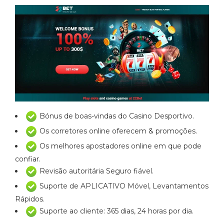
Bónus de boas-vindas do Casino Desportivo.
Os corretores online oferecem & promoções.
Os melhores apostadores online em que pode
confiar.
Revisão autoritária Seguro fiável.
Suporte de APLICATIVO Móvel, Levantamentos
Rápidos.
Suporte ao cliente: 365 dias, 24 horas por dia.