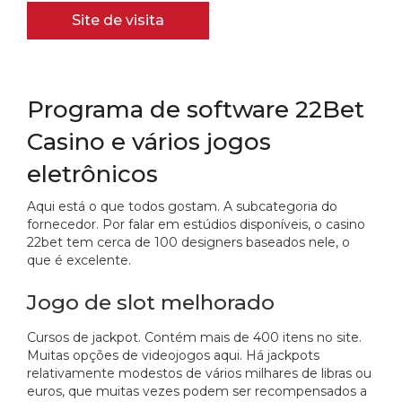
Site de visita
Programa de software 22Bet
Casino e vários jogos
eletrônicos
Aqui está o que todos gostam. A subcategoria do
fornecedor. Por falar em estúdios disponíveis, o casino
22bet tem cerca de 100 designers baseados nele, o
que é excelente.
Jogo de slot melhorado
Cursos de jackpot. Contém mais de 400 itens no site.
Muitas opções de videojogos aqui. Há jackpots
relativamente modestos de vários milhares de libras ou
euros, que muitas vezes podem ser recompensados a