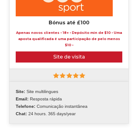
Bónus até £100
Apenas novos clientes • 18+ • Depósito min de $10 • Uma
aposta qualificada é uma participação de pelo menos
$10 •
Site de visita
Site:
Site multilingues
Email:
Resposta rápida
Telefone:
Comunicação instantânea
Chat:
24 hours. 365 days/year