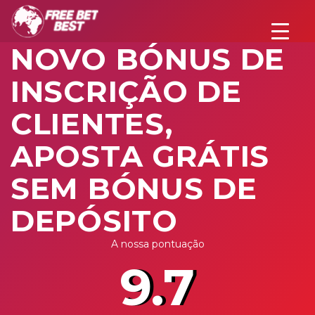
888SPORTS –
NOVO BÓNUS DE
INSCRIÇÃO DE
CLIENTES,
APOSTA GRÁTIS
SEM BÓNUS DE
DEPÓSITO
A nossa pontuação
9.7