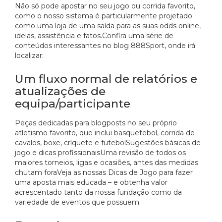
Não só pode apostar no seu jogo ou corrida favorito,
como o nosso sistema é particularmente projetado
como uma loja de uma saída para as suas odds online,
ideias, assistência e fatos.Confira uma série de
conteúdos interessantes no blog 888Sport, onde irá
localizar:
Um fluxo normal de relatórios e
atualizações de
equipa/participante
Peças dedicadas para blogposts no seu próprio
atletismo favorito, que inclui basquetebol, corrida de
cavalos, boxe, críquete e futebolSugestões básicas de
jogo e dicas profissionaisUma revisão de todos os
maiores torneios, ligas e ocasiões, antes das medidas
chutam foraVeja as nossas Dicas de Jogo para fazer
uma aposta mais educada – e obtenha valor
acrescentado tanto da nossa fundação como da
variedade de eventos que possuem.