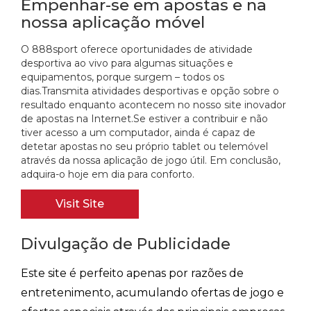
Empenhar-se em apostas e na
nossa aplicação móvel
O 888sport oferece oportunidades de atividade
desportiva ao vivo para algumas situações e
equipamentos, porque surgem – todos os
dias.Transmita atividades desportivas e opção sobre o
resultado enquanto acontecem no nosso site inovador
de apostas na Internet.Se estiver a contribuir e não
tiver acesso a um computador, ainda é capaz de
detetar apostas no seu próprio tablet ou telemóvel
através da nossa aplicação de jogo útil. Em conclusão,
adquira-o hoje em dia para conforto.
Visit Site
Divulgação de Publicidade
Este site é perfeito apenas por razões de
entretenimento, acumulando ofertas de jogo e