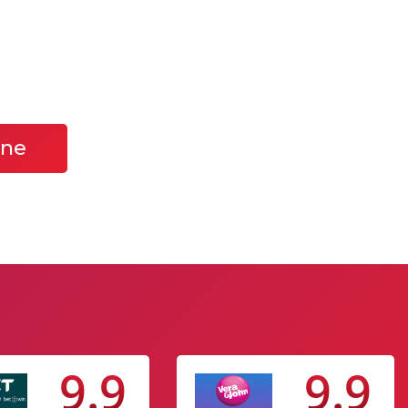
ine
9.9
9.9