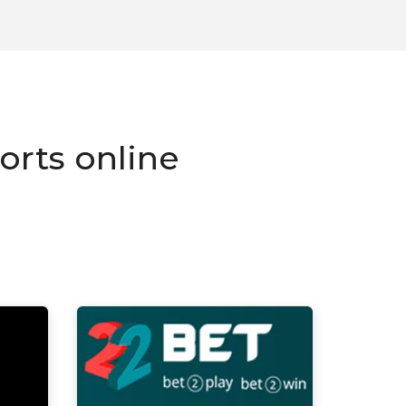
orts online