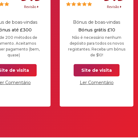
Revisão
Revisão
s de boas-vindas
Bónus de boas-vindas
ónus até £300
Bónus grátis £10
 de 200 métodos de
Não é necessário nenhum
amento. Aceitamos
depósito para todos os novos
uer pagamento (bem,
registantes. Receba um bónus
quase)
de $10!
Site de visita
Site de visita
er Comentário
Ler Comentário