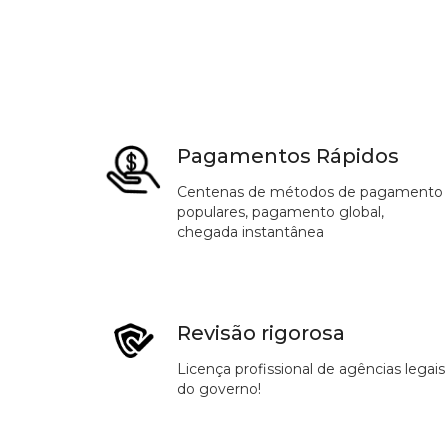
Pagamentos Rápidos
Centenas de métodos de pagamento
populares, pagamento global,
chegada instantânea
Revisão rigorosa
Licença profissional de agências legais
do governo!