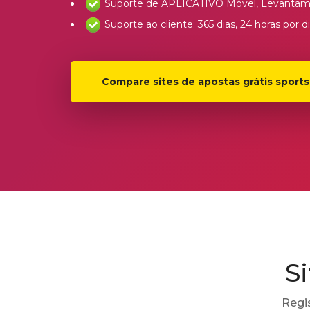
Suporte de APLICATIVO Móvel, Levantam
Suporte ao cliente: 365 dias, 24 horas por di
Compare sites de apostas grátis sports
Si
Regis