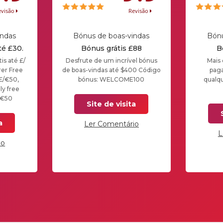
evisão
Revisão
indas
Bónus de boas-vindas
Bónu
té £30.
Bónus grátis £88
B
s até £/
Desfrute de um incrível bónus
Mais
er Free
de boas-vindas até $400 Código
pag
£/€50,
bónus: WELCOME100
qualq
ly free
/€50
Site de visita
a
Ler Comentário
L
io