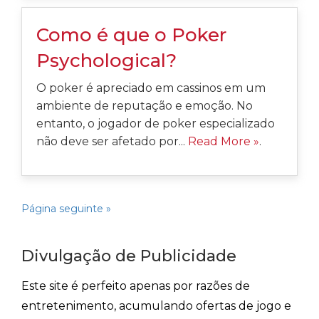
Como é que o Poker
Psychological?
O poker é apreciado em cassinos em um
ambiente de reputação e emoção. No
entanto, o jogador de poker especializado
não deve ser afetado por...
Read More »
.
Página seguinte »
Divulgação de Publicidade
Este site é perfeito apenas por razões de
entretenimento, acumulando ofertas de jogo e