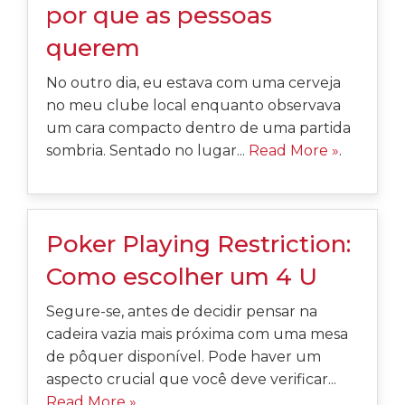
por que as pessoas
querem
No outro dia, eu estava com uma cerveja
no meu clube local enquanto observava
um cara compacto dentro de uma partida
sombria. Sentado no lugar...
Read More »
.
Poker Playing Restriction:
Como escolher um 4 U
Segure-se, antes de decidir pensar na
cadeira vazia mais próxima com uma mesa
de pôquer disponível. Pode haver um
aspecto crucial que você deve verificar...
Read More »
.