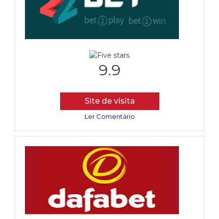
9.9
Site de visita
Ler Comentário