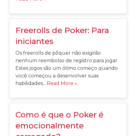
Freerolls de Poker: Para
iniciantes
Os freerolls de pôquer não exigirão
nenhum reembolso de registro para jogar.
Estes jogos são um ótimo começo quando
você começou a desenvolver suas
habilidades...
Read More »
.
Como é que o Poker é
emocionalmente