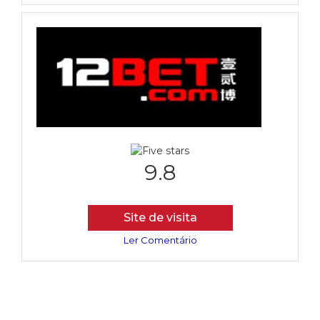
9.8
Site de visita
Ler Comentário