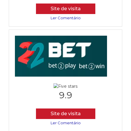
Site de visita
Ler Comentário
9.9
Site de visita
Ler Comentário