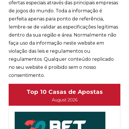
ofertas especiais através das principais empresas
de jogos do mundo. Toda a informação é
perfeita apenas para ponto de referência,
lembre-se de validar as especificações legítimas
dentro da sua região e área. Normalmente não
faça uso da informação neste website em
violação das leis e regulamentos ou
regulamentos. Qualquer conteúdo replicado
no seu website é proibido sem o nosso
consentimento.
Top 10 Casas de Apostas
August 2026