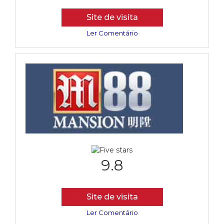
Site de visita
Ler Comentário
9.8
Site de visita
Ler Comentário