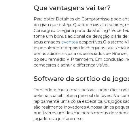
Que vantagens vai ter?
Para obter Detalhes de Compromisso pode ant
do grau que esteja. Quanto mais alto subires,
Conseguiu chegar à prata da Sterling? Você ter
tome um bónus adicional de devoção diária de 5
seus amados
eventos
desportivos.O sistema VIP
especialmente depois de chegar às taxas maior
bónus adicionais para os associados de Bronze
do seu remédio VIP também. Em conclusão, nes
começares a sentir a diferença visível.
Software de sortido de jogo
Tornando-o muito mais pessoal, pode clicar no
dele na sua biblioteca pessoal de faves. No cor
rapidamente uma coisa específica. Os jogos são 
são realmente inovadores.A nossa única pequena
que tiveres um dos melhores menus de videojo
jogadores a juntarem-se.