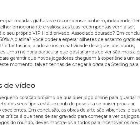
ecipar rodadas gratuitas e recompensar dinheiro, independent
 melhor emocionante e valiosas as tuas recompensas vêm a ser.
á o seu próprio VIP Hold privado. Associado dourado? Em conclu
0% A platina? Você poderia esperar bilhetes de assento grátis 
 é fantástico, e adoramos a criatividade de alguns dos bónus,
es.Uma melhoria particular que gostaríamos de ver são mais al
, para garantir que novos jogadores cheguem à experiência um s
te momento, talvez tenhas de chegar à prata da Sterling para
s de vídeo
 pequeno coração próximo de qualquer jogo online para guardar 
reto dos seus tipos está um pub de pesquisa se quiser procurar
excelentes. Em conclusão, as obras de arte são vibrantes, e os e
 crítica é que tens de ser gravado para começar a ver os jogos
gos do mundo, deves mostrá-los a todos para incentivar os nov