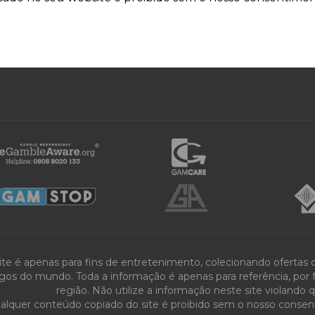
ite é apenas para fins de entretenimento, colecionando ofertas
gos do mundo. Toda a informação é apenas para referência, por fa
região. Não utilize a informação neste site violando 
alquer conteúdo copiado do site é proibido sem o nosso consenti