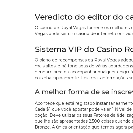
Veredicto do editor do c
O casino de Royal Vegas fornece os melhores 
Vegas pode ser um casino de internet com vid
Sistema VIP do Casino R
O plano de recompensas da Royal Vegas adequa-
mais altos, e há toneladas de várias abordagens
nenhum arco ou acompanhar qualquer enigmátic
coisinha rapidamente. Leia mais informações so
A melhor forma de se inscre
Acontece que está registado instantaneamente p
Cada $1 que você apostar pode valer 1 Nível d
opção. Deve utilizar os seus Fatores de fideli
que lhe são apresentadas 2.500 coisas quando
Bronze. A única orientação que temos agora para