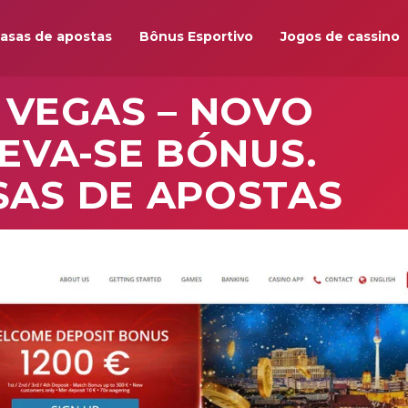
asas de apostas
Bônus Esportivo
Jogos de cassino
 VEGAS – NOVO
REVA-SE BÓNUS.
SAS DE APOSTAS