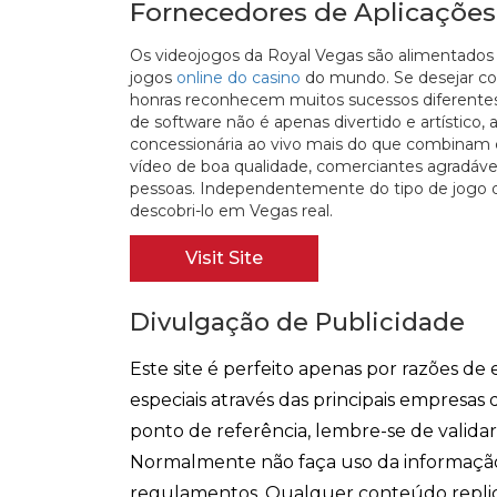
Fornecedores de Aplicações
Os videojogos da Royal Vegas são alimentados
jogos
online do casino
do mundo. Se desejar con
honras reconhecem muitos sucessos diferentes
de software não é apenas divertido e artístico
concessionária ao vivo mais do que combinam 
vídeo de boa qualidade, comerciantes agradáve
pessoas. Independentemente do tipo de jogo de 
descobri-lo em Vegas real.
Visit Site
Divulgação de Publicidade
Este site é perfeito apenas por razões d
especiais através das principais empresa
ponto de referência, lembre-se de validar
Normalmente não faça uso da informação 
regulamentos. Qualquer conteúdo replic