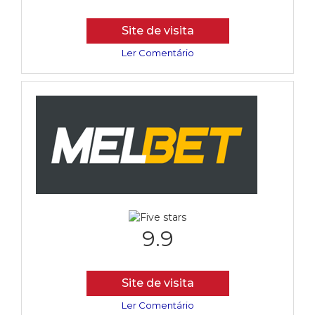
Site de visita
Ler Comentário
9.9
Site de visita
Ler Comentário