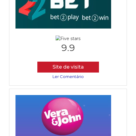
9.9
Site de visita
Ler Comentário