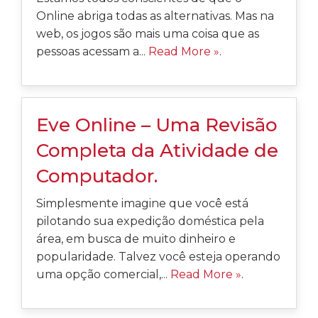
Online abriga todas as alternativas. Mas na
web, os jogos são mais uma coisa que as
pessoas acessam a...
Read More »
.
Eve Online – Uma Revisão
Completa da Atividade de
Computador.
Simplesmente imagine que você está
pilotando sua expedição doméstica pela
área, em busca de muito dinheiro e
popularidade. Talvez você esteja operando
uma opção comercial,...
Read More »
.