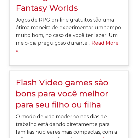
Fantasy Worlds
Jogos de RPG on-line gratuitos são uma
ótima maneira de experimentar um tempo
muito bom, no caso de você ter lazer. Um
meio-dia preguiçoso durante...
Read More
»
.
Flash Video games são
bons para você melhor
para seu filho ou filha
O modo de vida moderno nos dias de
trabalho está dando diretamente para
famílias nucleares mais compactas, com a