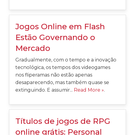
Jogos Online em Flash
Estão Governando o
Mercado
Gradualmente, com o tempo e a inovação
tecnológica, os tempos dos videogames
nos fliperamas não estão apenas
desaparecendo, mas também quase se
extinguindo. E assumir...
Read More »
.
Títulos de jogos de RPG
online grátis: Personal