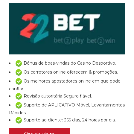
Bónus de boas-vindas do Casino Desportivo.
Os corretores online oferecem & promoções.
Os melhores apostadores online em que pode
confiar.
Revisão autoritária Seguro fiável.
Suporte de APLICATIVO Móvel, Levantamentos
Rápidos.
Suporte ao cliente: 365 dias, 24 horas por dia.