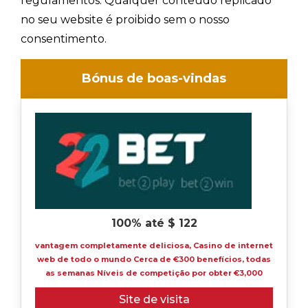
regulamentos. Qualquer conteúdo replicado
no seu website é proibido sem o nosso
consentimento.
Bónus de boas-vindas
100% até $ 122
vantagem completamente deliciosa, Casino de internet
web de todo o mundo Cerca de €300 benefícios, todas
as semanas Níveis de competição por obter €3,000
Site de visita