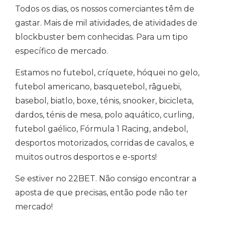
Todos os dias, os nossos comerciantes têm de
gastar. Mais de mil atividades, de atividades de
blockbuster bem conhecidas. Para um tipo
específico de mercado.
Estamos no futebol, críquete, hóquei no gelo,
futebol americano, basquetebol, râguebi,
basebol, biatlo, boxe, ténis, snooker, bicicleta,
dardos, ténis de mesa, polo aquático, curling,
futebol gaélico, Fórmula 1 Racing, andebol,
desportos motorizados, corridas de cavalos, e
muitos outros desportos e e-sports!
Se estiver no 22BET. Não consigo encontrar a
aposta de que precisas, então pode não ter
mercado!