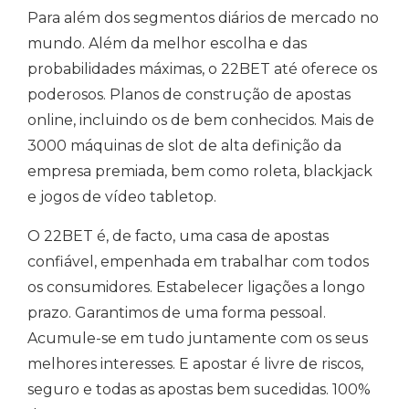
Para além dos segmentos diários de mercado no
mundo. Além da melhor escolha e das
probabilidades máximas, o 22BET até oferece os
poderosos. Planos de construção de apostas
online, incluindo os de bem conhecidos. Mais de
3000 máquinas de slot de alta definição da
empresa premiada, bem como roleta, blackjack
e jogos de vídeo tabletop.
O 22BET é, de facto, uma casa de apostas
confiável, empenhada em trabalhar com todos
os consumidores. Estabelecer ligações a longo
prazo.
Garantimos de uma forma pessoal.
Acumule-se em tudo juntamente com os seus
melhores interesses. E apostar é livre de riscos,
seguro e todas as apostas bem sucedidas. 100%