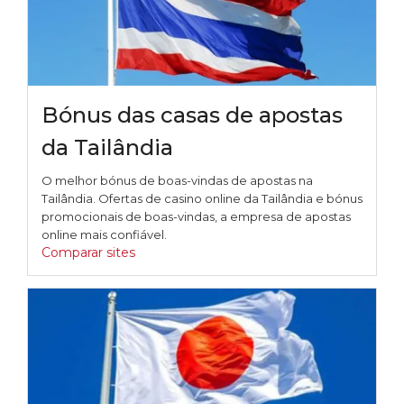
Bónus das casas de apostas
da Tailândia
O melhor bónus de boas-vindas de apostas na
Tailândia. Ofertas de casino online da Tailândia e bónus
promocionais de boas-vindas, a empresa de apostas
online mais confiável.
Comparar sites