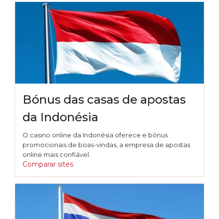
Bónus das casas de apostas
da Indonésia
O casino online da Indonésia oferece e bónus
promocionais de boas-vindas, a empresa de apostas
online mais confiável.
Comparar sites