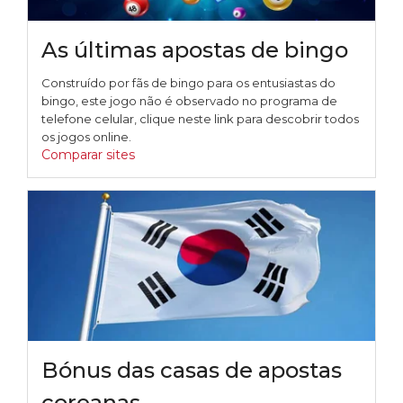
As últimas apostas de bingo
Construído por fãs de bingo para os entusiastas do
bingo, este jogo não é observado no programa de
telefone celular, clique neste link para descobrir todos
os jogos online.
Comparar sites
Bónus das casas de apostas
coreanas