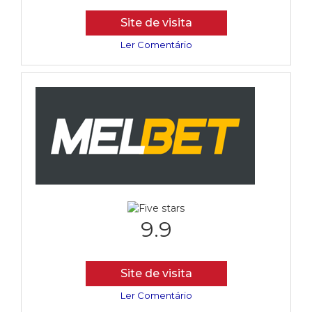
Site de visita
Ler Comentário
9.9
Site de visita
Ler Comentário