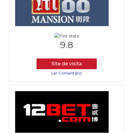
9.8
Site de visita
Ler Comentário