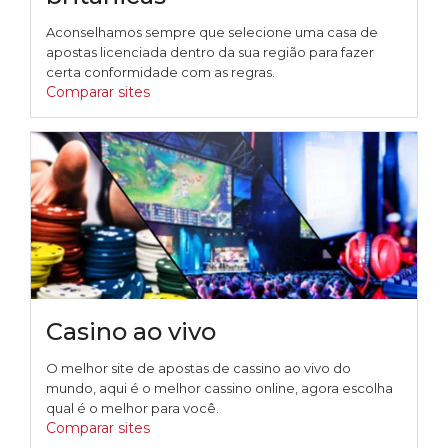
Aconselhamos sempre que selecione uma casa de
apostas licenciada dentro da sua região para fazer
certa conformidade com as regras.
Comparar sites
Casino ao vivo
O melhor site de apostas de cassino ao vivo do
mundo, aqui é o melhor cassino online, agora escolha
qual é o melhor para você.
Comparar sites