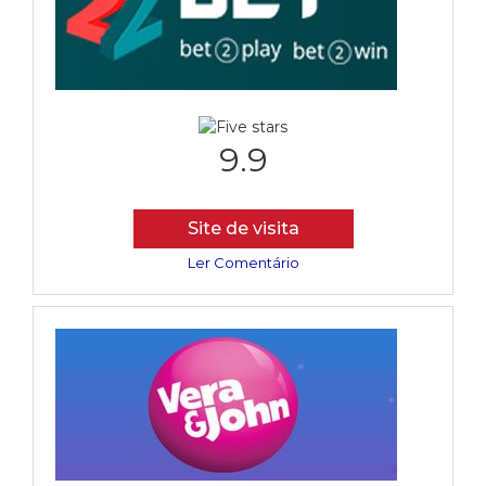
9.9
Site de visita
Ler Comentário