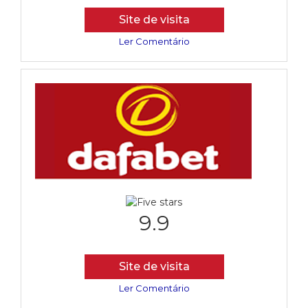
Site de visita
Ler Comentário
9.9
Site de visita
Ler Comentário