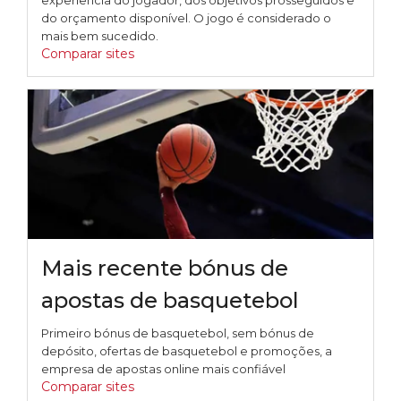
experiência do jogador, dos objetivos prosseguidos e
do orçamento disponível. O jogo é considerado o
mais bem sucedido.
Comparar sites
Mais recente bónus de
apostas de basquetebol
Primeiro bónus de basquetebol, sem bónus de
depósito, ofertas de basquetebol e promoções, a
empresa de apostas online mais confiável
Comparar sites