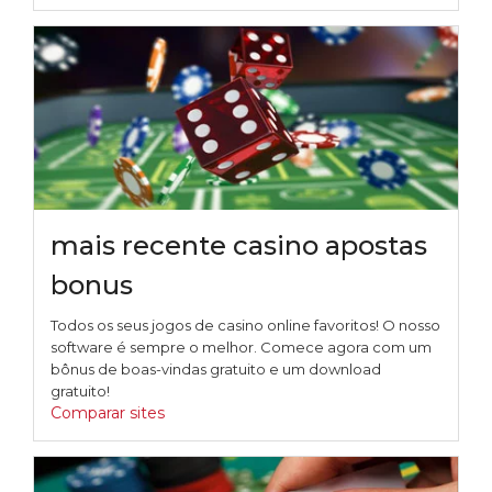
mais recente casino apostas
bonus
Todos os seus jogos de casino online favoritos! O nosso
software é sempre o melhor. Comece agora com um
bônus de boas-vindas gratuito e um download
gratuito!
Comparar sites