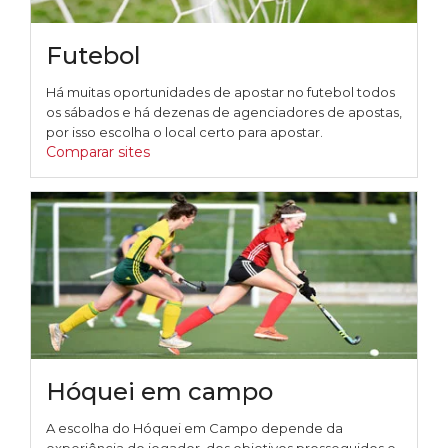
Futebol
Há muitas oportunidades de apostar no futebol todos
os sábados e há dezenas de agenciadores de apostas,
por isso escolha o local certo para apostar.
Comparar sites
Hóquei em campo
A escolha do Hóquei em Campo depende da