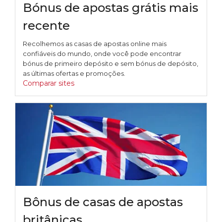
Bónus de apostas grátis mais
recente
Recolhemos as casas de apostas online mais
confiáveis do mundo, onde você pode encontrar
bónus de primeiro depósito e sem bónus de depósito,
as últimas ofertas e promoções.
Comparar sites
Bônus de casas de apostas
britânicas