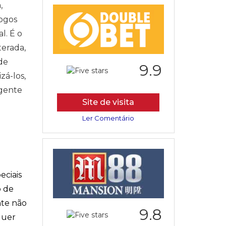
,
jogos
l. É o
terada,
de
9.9
zá-los,
igente
Site de visita
Ler Comentário
eciais
o de
nte não
9.8
quer