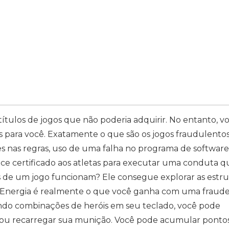
tulos de jogos que não poderia adquirir. No entanto, v
 para você. Exatamente o que são os jogos fraudulentos
s nas regras, uso de uma falha no programa de software
 certificado aos atletas para executar uma conduta q
s de um jogo funcionam? Ele consegue explorar as estru
r? Energia é realmente o que você ganha com uma fraud
ando combinações de heróis em seu teclado, você pode
 ou recarregar sua munição. Você pode acumular ponto