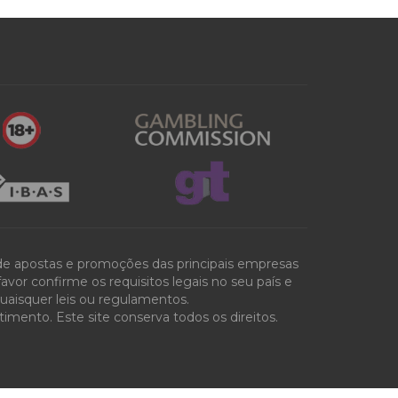
 de apostas e promoções das principais empresas
vor confirme os requisitos legais no seu país e
quaisquer leis ou regulamentos.
mento. Este site conserva todos os direitos.