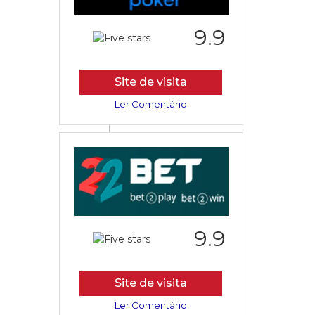
9.9
Site de visita
Ler Comentário
9.9
Site de visita
Ler Comentário