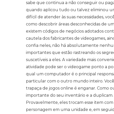
sabe que continua a não conseguir ou paga
quando aplicou tudo ou talvez eliminou u
difícil de atender às suas necessidades, 
como descobrir áreas desconhecidas de um
existem códigos de negócios adotados contr
cautela dos fabricantes de videogames, ain
confia neles, não há absolutamente nenhu
importantes que estão rastreando os segre
suscetíveis a eles. A variedade mais conve
atividade pode ser o videogame ponto a po
qual um computador é o principal responsá
particular com o outro mundo inteiro. Voc
trapaça de jogos online é enganar. Como
importante do seu inventário e a duplicam. Pa
Provavelmente, eles trocam esse item com
personagem em uma unidade e, em seguida, f