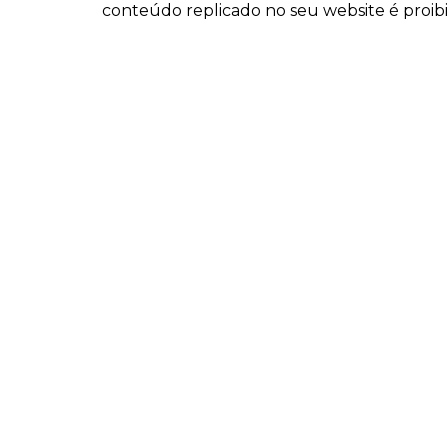
conteúdo replicado no seu website é proib