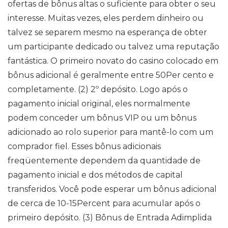
ofertas de bônus altas o suficiente para obter o seu
interesse. Muitas vezes, eles perdem dinheiro ou
talvez se separem mesmo na esperança de obter
um participante dedicado ou talvez uma reputação
fantástica. O primeiro novato do casino colocado em
bônus adicional é geralmente entre 50Per cento e
completamente. (2) 2º depósito. Logo após o
pagamento inicial original, eles normalmente
podem conceder um bônus VIP ou um bônus
adicionado ao rolo superior para mantê-lo com um
comprador fiel. Esses bônus adicionais
freqüentemente dependem da quantidade de
pagamento inicial e dos métodos de capital
transferidos. Você pode esperar um bônus adicional
de cerca de 10-15Percent para acumular após o
primeiro depósito. (3) Bônus de Entrada Adimplida