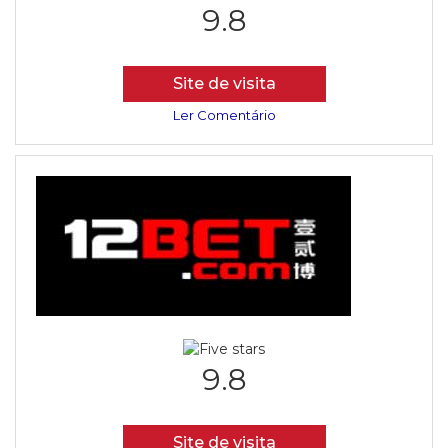
9.8
Site de visita
Ler Comentário
9.8
Site de visita