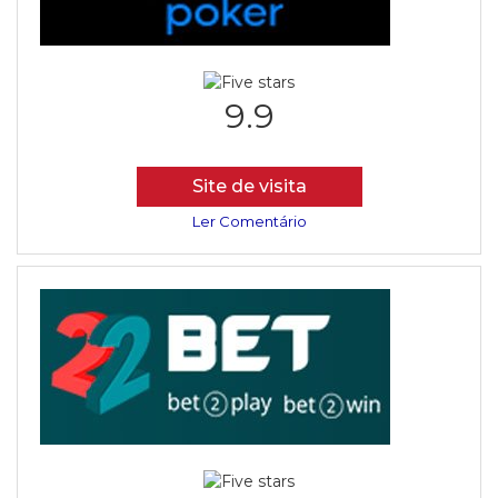
9.9
Site de visita
Ler Comentário