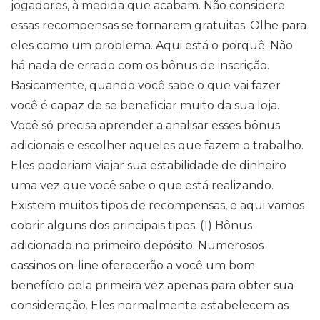
jogadores, à medida que acabam. Não considere
essas recompensas se tornarem gratuitas. Olhe para
eles como um problema. Aqui está o porquê. Não
há nada de errado com os bônus de inscrição.
Basicamente, quando você sabe o que vai fazer
você é capaz de se beneficiar muito da sua loja.
Você só precisa aprender a analisar esses bônus
adicionais e escolher aqueles que fazem o trabalho.
Eles poderiam viajar sua estabilidade de dinheiro
uma vez que você sabe o que está realizando.
Existem muitos tipos de recompensas, e aqui vamos
cobrir alguns dos principais tipos. (1) Bônus
adicionado no primeiro depósito. Numerosos
cassinos on-line oferecerão a você um bom
benefício pela primeira vez apenas para obter sua
consideração. Eles normalmente estabelecem as