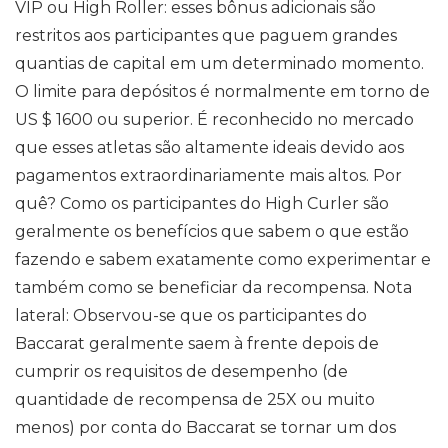
VIP ou High Roller: esses bônus adicionais são
restritos aos participantes que paguem grandes
quantias de capital em um determinado momento.
O limite para depósitos é normalmente em torno de
US $ 1600 ou superior. É reconhecido no mercado
que esses atletas são altamente ideais devido aos
pagamentos extraordinariamente mais altos. Por
quê? Como os participantes do High Curler são
geralmente os benefícios que sabem o que estão
fazendo e sabem exatamente como experimentar e
também como se beneficiar da recompensa. Nota
lateral: Observou-se que os participantes do
Baccarat geralmente saem à frente depois de
cumprir os requisitos de desempenho (de
quantidade de recompensa de 25X ou muito
menos) por conta do Baccarat se tornar um dos