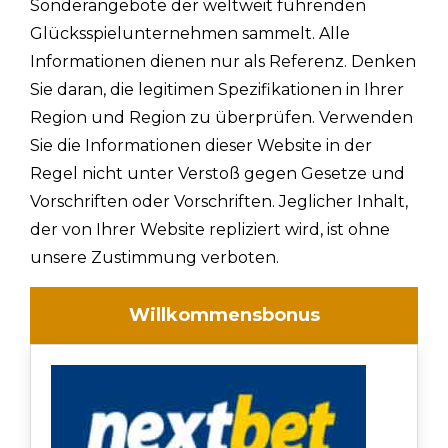
Sonderangebote der weltweit führenden
Glücksspielunternehmen sammelt. Alle
Informationen dienen nur als Referenz. Denken
Sie daran, die legitimen Spezifikationen in Ihrer
Region und Region zu überprüfen. Verwenden
Sie die Informationen dieser Website in der
Regel nicht unter Verstoß gegen Gesetze und
Vorschriften oder Vorschriften. Jeglicher Inhalt,
der von Ihrer Website repliziert wird, ist ohne
unsere Zustimmung verboten.
Willkommensbonus