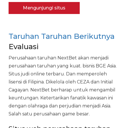
Mengunjungi situs
Taruhan Taruhan Berikutnya
Evaluasi
Perusahaan taruhan NextBet akan menjadi
perusahaan taruhan yang kuat. bisnis BGE Asia.
Situs judi online terbaru. Dan memperoleh
lisensi di Filipina.
Dikelola oleh CEZA dan Initial
Cagayan. NextBet berharap untuk mengambil
keuntungan. Ketertarikan fanatik kawasan ini
dengan olahraga dan perjudian menjadi Asia.
Salah satu perusahaan game besar.