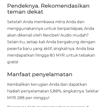
Pendeknya. Rekomendasikan
teman dekat
Setelah Anda membawa mitra Anda dan
menggunakannya untuk berpartisipasi, Anda
akan dikenali oleh Nextbet! Audio mudah?
Selain itu, setiap kali Anda bergabung dengan
peserta baru yang aktif, singkatnya. Anda bisa
mendapatkan hingga 80 MYR untuk tebakan
gratis!
Manfaat penyelamatan
Kembalikan kerugian Anda dan dapatkan
hadiah penyelamatan 5,88%, singkatnya. Sekitar
MYR 288 per minggu!