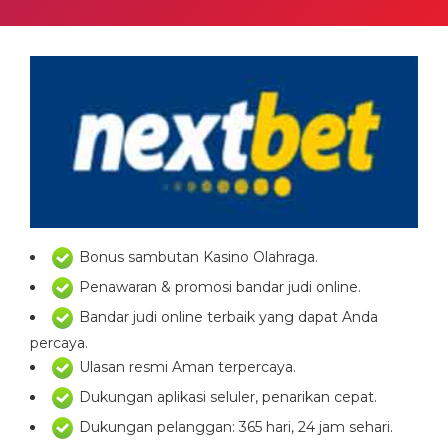
Bonus sambutan Kasino Olahraga.
Penawaran & promosi bandar judi online.
Bandar judi online terbaik yang dapat Anda
percaya.
Ulasan resmi Aman terpercaya.
Dukungan aplikasi seluler, penarikan cepat.
Dukungan pelanggan: 365 hari, 24 jam sehari.