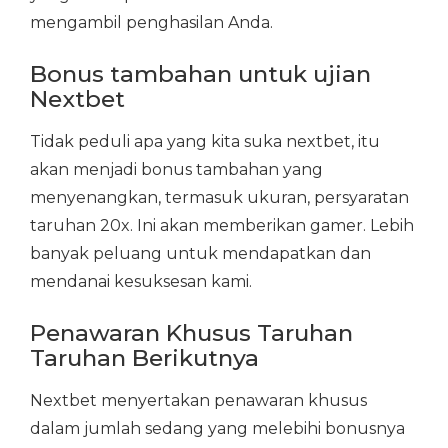
mengambil penghasilan Anda.
Bonus tambahan untuk ujian
Nextbet
Tidak peduli apa yang kita suka nextbet, itu
akan menjadi bonus tambahan yang
menyenangkan, termasuk ukuran, persyaratan
taruhan 20x. Ini akan memberikan gamer. Lebih
banyak peluang untuk mendapatkan dan
mendanai kesuksesan kami.
Penawaran Khusus Taruhan
Taruhan Berikutnya
Nextbet menyertakan penawaran khusus
dalam jumlah sedang yang melebihi bonusnya