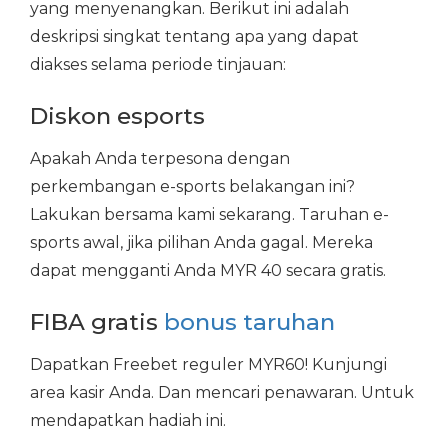
yang menyenangkan. Berikut ini adalah
deskripsi singkat tentang apa yang dapat
diakses selama periode tinjauan:
Diskon esports
Apakah Anda terpesona dengan
perkembangan e-sports belakangan ini?
Lakukan bersama kami sekarang. Taruhan e-
sports awal, jika pilihan Anda gagal. Mereka
dapat mengganti Anda MYR 40 secara gratis.
FIBA gratis
bonus taruhan
Dapatkan Freebet reguler MYR60! Kunjungi
area kasir Anda. Dan mencari penawaran. Untuk
mendapatkan hadiah ini.