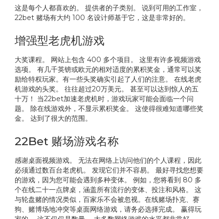
这是每个人都喜欢的。 提供者的子类别。 说到可用的工作室，
22bet 赌场有大约 100 名设计师基于它，这是非常好的。
增强型老虎机游戏
大奖课程。 网站上包含 400 多个项目。 这里有许多视频游戏
选项。 有几千英镑或欧元的相对适度的累积奖金，通常可以奖
励给特权玩家。有一些头奖确实引起了人们的注意。 在线老虎
机游戏的头奖。 往往超过20万美元。 甚至可以达到惊人的五
十万！ 当22bet加速老虎机时，游戏玩家可能会面临一个问
题。 除在线游戏外，不显示累积奖金。 这使得很难知道哪些奖
金。 达到了很大的范围。
22Bet 赌场游戏名称
感谢桌面视频游戏。 无法在网络上访问他们的个人课程，因此
必须通过数百台老虎机。 发现它们并不容易。 最好寻找您想要
的游戏，因为您可能会遇到多种变体。 例如，您将看到 80 多
个在线二十一点牌桌，涵盖所有流行的变体、投注和风格。 这
与轮盘赌的情况类似，百家乐不会被忽视。在线赌场扑克、赛
狗、赌博场地冲突等桌面网络游戏，请务必选择完成。 赢得玩
家的。 这不仅仅是数量。 大多数网络游戏的水平都非常好。