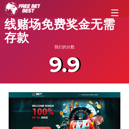
22BET CASINO – 在
线赌场免费奖金无需
存款
我们的分数
9.9