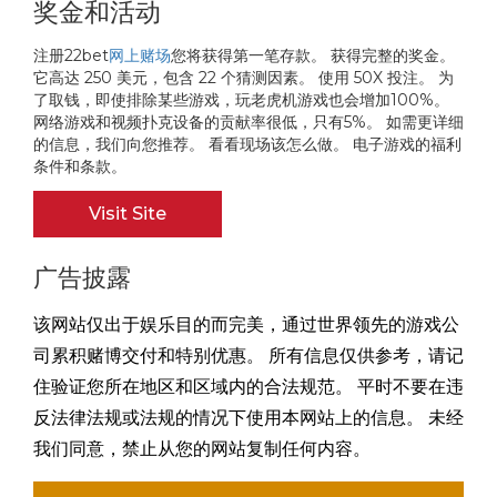
奖金和活动
注册22bet
网上赌场
您将获得第一笔存款。 获得完整的奖金。
它高达 250 美元，包含 22 个猜测因素。 使用 50X 投注。 为
了取钱，即使排除某些游戏，玩老虎机游戏也会增加100%。
网络游戏和视频扑克设备的贡献率很低，只有5%。 如需更详细
的信息，我们向您推荐。 看看现场该怎么做。 电子游戏的福利
条件和条款。
Visit Site
广告披露
该网站仅出于娱乐目的而完美，通过世界领先的游戏公
司累积赌博交付和特别优惠。 所有信息仅供参考，请记
住验证您所在地区和区域内的合法规范。 平时不要在违
反法律法规或法规的情况下使用本网站上的信息。 未经
我们同意，禁止从您的网站复制任何内容。