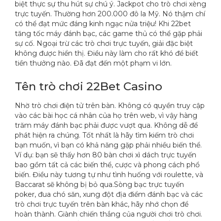
biệt thực sự thu hút sự chú ý. Jackpot cho trò chơi xèng
trực tuyến. Thường hơn 200.000 đô la Mỹ. Nó thậm chí
có thể đạt mức đáng kinh ngạc nửa triệu! Khi 22bet
tăng tốc máy đánh bạc, các game thủ có thể gặp phải
sự cố. Ngoại trừ các trò chơi trực tuyến, giải đặc biệt
không được hiển thị. Điều này làm cho rất khó để biết
tiền thưởng nào. Đã đạt đến một phạm vi lớn.
Tên trò chơi 22Bet Casino
Nhờ trò chơi điện tử trên bàn. Không có quyền truy cập
vào các bài học cá nhân của họ trên web, vì vậy hàng
trăm máy đánh bạc phải được vượt qua. Không dễ để
phát hiện ra chúng. Tốt nhất là hãy tìm kiếm trò chơi
bạn muốn, vì bạn có khả năng gặp phải nhiều biến thể.
Ví dụ: bạn sẽ thấy hơn 80 bàn chơi xì dách trực tuyến
bao gồm tất cả các biến thể, cược và phong cách phổ
biến. Điều này tương tự như tình huống với roulette, và
Baccarat sẽ không bị bỏ qua.Sòng bạc trực tuyến
poker, đua chó săn, xung đột địa điểm đánh bạc và các
trò chơi trực tuyến trên bàn khác, hãy nhớ chọn để
hoàn thành. Giành chiến thắng của người chơi trò chơi.