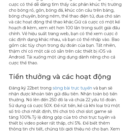
cược có thể dễ dàng tìm thấy các phân khúc thị trường
cho bóng rổ, gôn, bóng đá, khúc côn cầu trên băng,
bóng chuyền, bóng ném, thể thao điện tử, đua chó săn
và các hoạt động thể thao khác.Giữ cá cược có một kế
hoạch đi kèm, xem xét hơn 100 lần trong suốt giải đấu
chính. Về hiệu suất trang web, bạn có thể xem cược ở
các định dạng khác nhau, và bạn có thể nhấp vào. Bao
gồm các tùy chọn trong dự đoán của bạn. Tất nhiên,
thậm chí có một cái có sẵn trên các thiết bị iOS và
Android. Tải xuống một ứng dụng dành riêng cho cá
cược thể thao.
Tiền thưởng và các hoạt động
Đăng ký 22bet trong
sòng bài trực tuyến
và bạn sẽ
nhận được khoản tiền gửi đầu tiên. Nhận toàn bộ tiền
thưởng. Nó lên đến 250 đô la và chứa 22 yếu tố đoán.
Sử dụng cá cược 50X. Để rút tiền, kể cả khi loại trừ một
số trò chơi nhất định, thì chơi trò chơi slot game sẽ
tăng 100%.Tỷ lệ đóng góp của trò chơi trực tuyến và
thiết bị video poker rất thấp, chỉ 5%. Để biết thêm
thông tin chi tiết, chúng tôi giới thiệu nó cho bạn. Xem