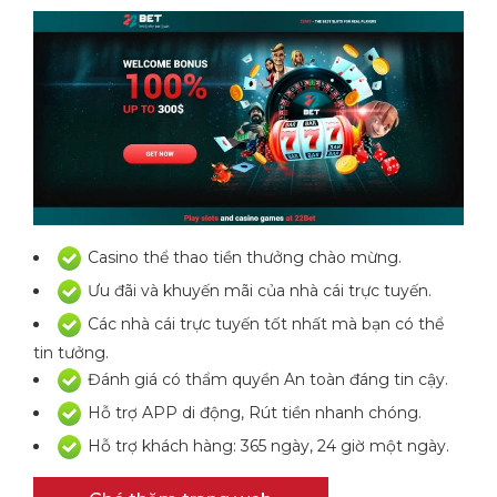
Casino thể thao tiền thưởng chào mừng.
Ưu đãi và khuyến mãi của nhà cái trực tuyến.
Các nhà cái trực tuyến tốt nhất mà bạn có thể
tin tưởng.
Đánh giá có thẩm quyền An toàn đáng tin cậy.
Hỗ trợ APP di động, Rút tiền nhanh chóng.
Hỗ trợ khách hàng: 365 ngày, 24 giờ một ngày.