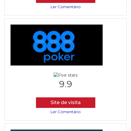
Ler Comentário
9.9
Site de visita
Ler Comentário