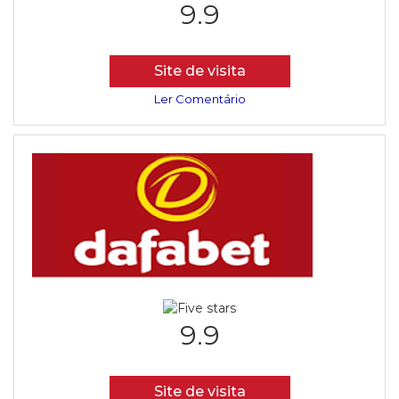
9.9
Site de visita
Ler Comentário
9.9
Site de visita