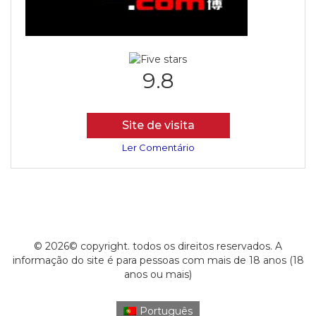
9.8
Site de visita
Ler Comentário
© 2026© copyright. todos os direitos reservados. A
informação do site é para pessoas com mais de 18 anos (18
anos ou mais)
Português