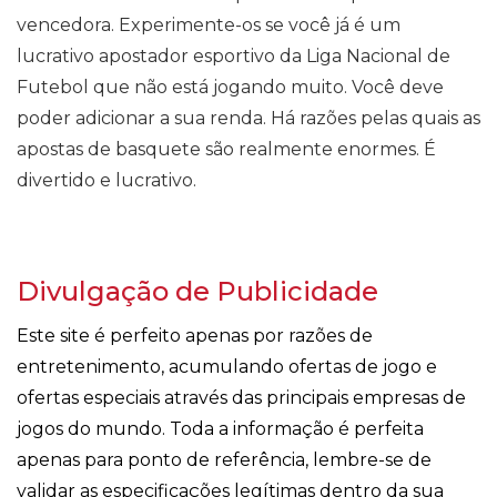
vencedora. Experimente-os se você já é um
lucrativo apostador esportivo da Liga Nacional de
Futebol que não está jogando muito. Você deve
poder adicionar a sua renda. Há razões pelas quais as
apostas de basquete são realmente enormes. É
divertido e lucrativo.
Divulgação de Publicidade
Este site é perfeito apenas por razões de
entretenimento, acumulando ofertas de jogo e
ofertas especiais através das principais empresas de
jogos do mundo. Toda a informação é perfeita
apenas para ponto de referência, lembre-se de
validar as especificações legítimas dentro da sua