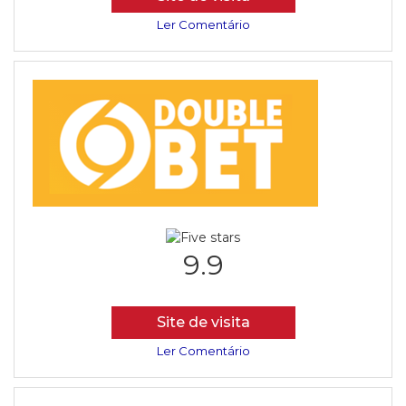
Ler Comentário
9.9
Site de visita
Ler Comentário