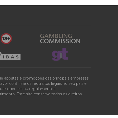
 de apostas e promoções das principais empresas
vor confirme os requisitos legais no seu país e
quaisquer leis ou regulamentos.
mento. Este site conserva todos os direitos.