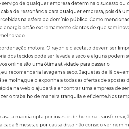
o serviço de qualquer empresa determina o sucesso ou 
caixa de ressonância para qualquer empresa, pois dá um
rcebidas na esfera do domínio público. Como menciona
de energia estão extremamente cientes de que sem inov
 melhorado.
coordenação motora. O rayon e o acetato devem ser limp
ria dos tecidos pode ser lavada a seco e alguns podem s
vos online são uma ótima atividade para passar o
,eu recomendaria lavagem a seco. Jaquetas de lã devem
ã se molha,que o exponha a todas as ofertas de apostas 
rápida na web o ajudará a encontrar uma empresa de ser
azer o trabalho de maneira tranquila e eficiente.Nos tem
sa, a maioria opta por investir dinheiro na transformaç
ço a cada 6 meses, e por causa disso não consigo ver nem