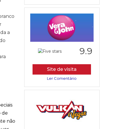
m
 branco
r
uda a
 do
9.9
ara
Site de visita
Ler Comentário
eciais
o de
nte não