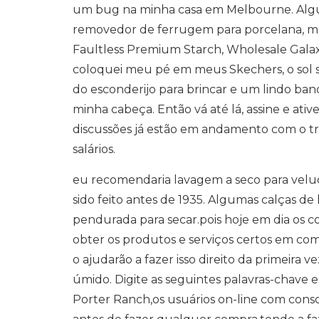
um bug na minha casa em Melbourne. Algu
removedor de ferrugem para porcelana, ma
Faultless Premium Starch, Wholesale Galaxy
coloquei meu pé em meus Skechers, o sol sa
do esconderijo para brincar e um lindo ba
minha cabeça. Então vá até lá, assine e ativ
discussões já estão em andamento com o tre
salários.
eu recomendaria lavagem a seco para velud
sido feito antes de 1935. Algumas calças de
pendurada para secar.pois hoje em dia os c
obter os produtos e serviços certos em co
o ajudarão a fazer isso direito da primeira
úmido. Digite as seguintes palavras-chave 
Porter Ranch,os usuários on-line com consc