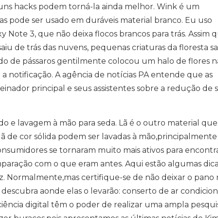
ns hacks podem torná-la ainda melhor. Wink é um
s pode ser usado em duráveis material branco. Eu uso
 Note 3, que não deixa flocos brancos para trás. Assim 
iu de trás das nuvens, pequenas criaturas da floresta s
ndo de pássaros gentilmente colocou um halo de flores n
e a notificação. A agência de notícias PA entende que as
inador principal e seus assistentes sobre a redução de 
o e lavagem à mão para seda. Lã é o outro material que 
 lã de cor sólida podem ser lavadas à mão,principalmente 
onsumidores se tornaram muito mais ativos para encontr
mparação com o que eram antes. Aqui estão algumas dic
 vez. Normalmente,mas certifique-se de não deixar o pano
e descubra aonde elas o levarão: conserto de ar condicio
iência digital têm o poder de realizar uma ampla pesqui