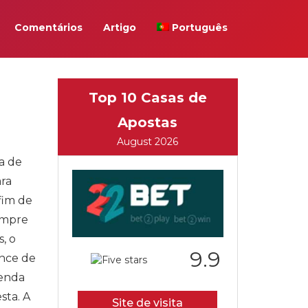
Comentários
Artigo
Português
e
Top 10 Casas de
Apostas
August 2026
a de
ara
fim de
cumpre
, o
9.9
ance de
renda
sta. A
Site de visita