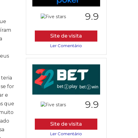
9.9
que
aíram
Site de visita
a
Ler Comentário
seus
teria
se for
ar e
9.9
as que
 muito
nado
Site de visita
sa
Ler Comentário