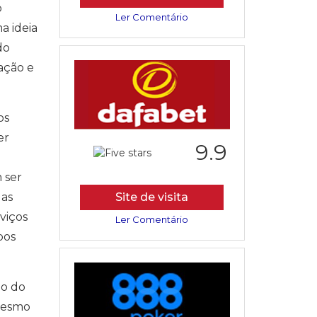
o
Ler Comentário
a ideia
do
ação e
os
er
9.9
 ser
das
Site de visita
viços
Ler Comentário
pos
ão do
 mesmo