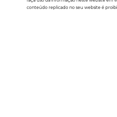
faça uso da informação neste website em v
conteúdo replicado no seu website é proib