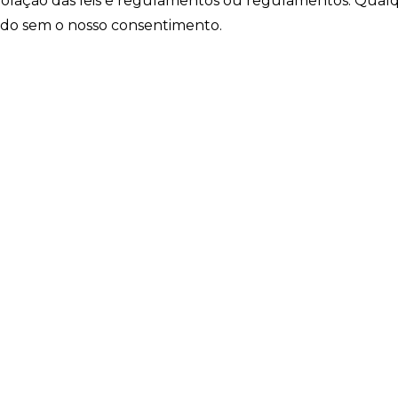
iolação das leis e regulamentos ou regulamentos. Qual
ido sem o nosso consentimento.