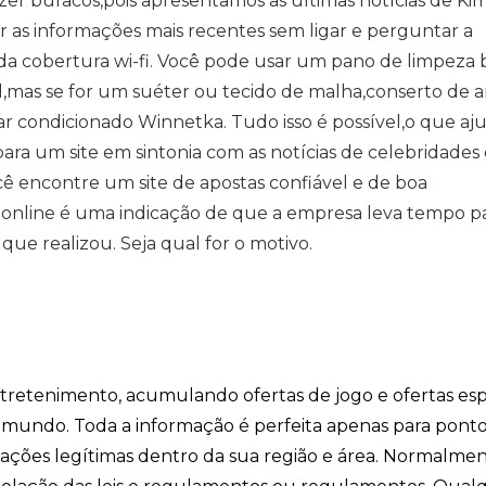
er buracos,pois apresentamos as últimas notícias de Ki
 as informações mais recentes sem ligar e perguntar a
 da cobertura wi-fi. Você pode usar um pano de limpeza
,mas se for um suéter ou tecido de malha,conserto de a
r condicionado Winnetka. Tudo isso é possível,o que aj
para um site em sintonia com as notícias de celebridades
cê encontre um site de apostas confiável e de boa
online é uma indicação de que a empresa leva tempo p
que realizou. Seja qual for o motivo.
entretenimento, acumulando ofertas de jogo e ofertas esp
o mundo. Toda a informação é perfeita apenas para pont
ficações legítimas dentro da sua região e área. Normalme