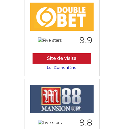
9.9
Site de visita
Ler Comentário
9.8