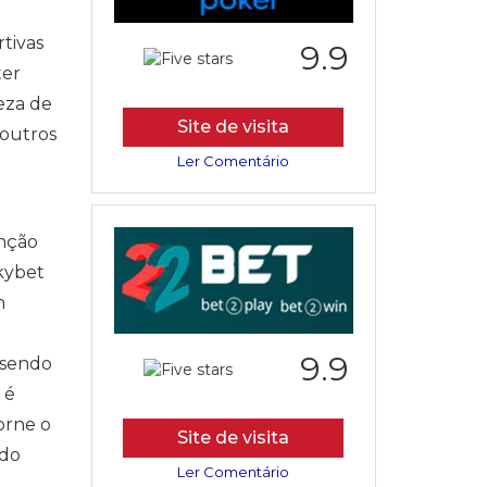
tivas
9.9
ter
teza de
Site de visita
 outros
Ler Comentário
enção
Skybet
n
9.9
,sendo
 é
orne o
Site de visita
 do
Ler Comentário