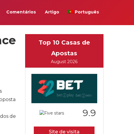
Comentários
Artigo
Português
nce
Top 10 Casas de
Apostas
August 2026
s
roposta
9.9
ados de
Site de visita