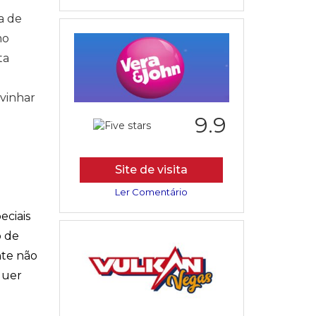
a de
mo
ta
ivinhar
9.9
Site de visita
Ler Comentário
eciais
o de
nte não
quer