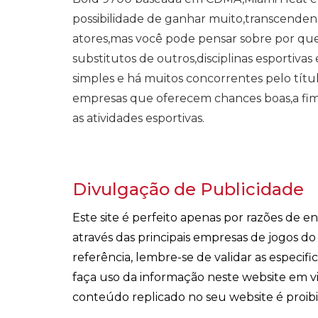
possibilidade de ganhar muito,transcenden
atores,mas você pode pensar sobre por q
substitutos de outros,disciplinas esportiv
simples e há muitos concorrentes pelo tít
empresas que oferecem chances boas,a fim 
as atividades esportivas.
Divulgação de Publicidade
Este site é perfeito apenas por razões de 
através das principais empresas de jogos d
referência, lembre-se de validar as especi
faça uso da informação neste website em v
conteúdo replicado no seu website é proib