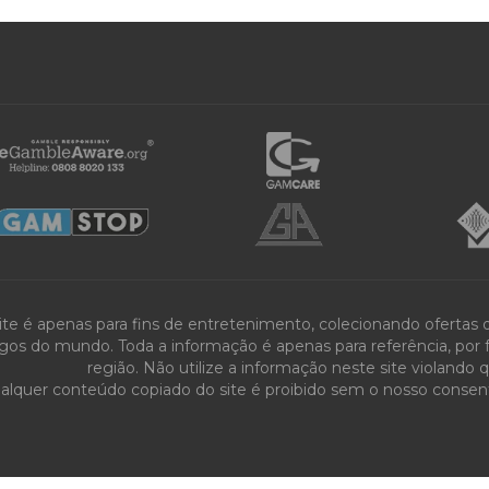
ite é apenas para fins de entretenimento, colecionando ofertas
gos do mundo. Toda a informação é apenas para referência, por fa
região. Não utilize a informação neste site violando 
alquer conteúdo copiado do site é proibido sem o nosso consenti