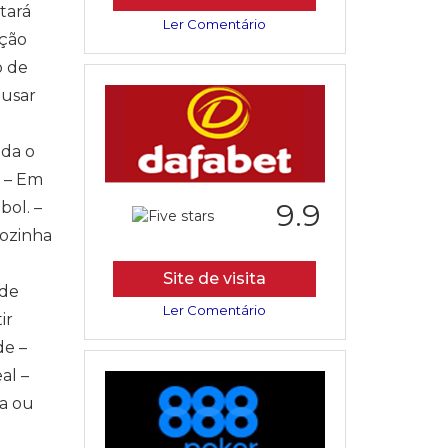
tará
Ler Comentário
ação
o de
 usar
uda o
. – Em
9.9
bol. –
cozinha
Site de visita
 de
Ler Comentário
ir
de –
al –
ia ou