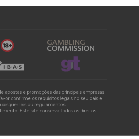
 de apostas e promoções das principais empresas
vor confirme os requisitos legais no seu país e
quaisquer leis ou regulamentos.
mento. Este site conserva todos os direitos.