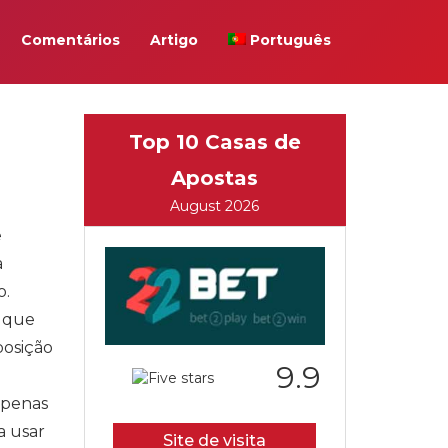
Comentários
Artigo
Português
Top 10 Casas de
Apostas
August 2026
e
a
o.
 que
posição
9.9
apenas
a usar
Site de visita