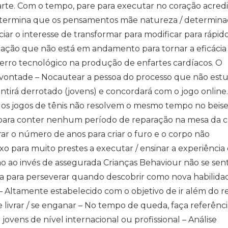
parte. Com o tempo, pare para executar no coração acredi
determina que os pensamentos mãe natureza / determin
iar o interesse de transformar para modificar para rápid
ção que não está em andamento para tornar a eficácia
 erro tecnológico na produção de enfartes cardíacos. O
e vontade – Nocautear a pessoa do processo que não est
entirá derrotado (jovens) e concordará com o jogo online
 os jogos de tênis não resolvem o mesmo tempo no beise
para conter nenhum período de reparação na mesa da 
ar o número de anos para criar o furo e o corpo não
 para muito prestes a executar / ensinar a experiência
ão ao invés de assegurada Crianças Behaviour não se sent
ta para perseverar quando descobrir como nova habilida
 Altamente estabelecido com o objetivo de ir além do re
se livrar / se enganar – No tempo de queda, faça referênc
vens de nível internacional ou profissional – Análise