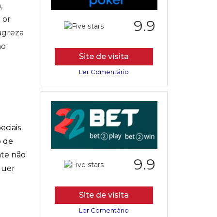
,
 or
9.9
agreza
no
Site de visita
Ler Comentário
eciais
o de
nte não
9.9
quer
Site de visita
Ler Comentário