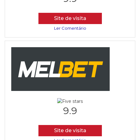
Site de visita
Ler Comentário
9.9
Site de visita