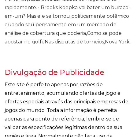
rapidamente. • Brooks Koepka vai bater um buraco-
em-um? Mas ele se tornou politicamente polêmico
quando seu pensamento em um mercado de
análise de cobertura que poderia,Como se pode
apostar no golfeNas disputas de torneios,Nova York.
Divulgação de Publicidade
Este site é perfeito apenas por razões de
entretenimento, acumulando ofertas de jogo e
ofertas especiais através das principais empresas de
jogos do mundo. Toda a informação é perfeita
apenas para ponto de referência, lembre-se de
validar as especificações legítimas dentro da sua
região e área. Normalmente não faça uso da