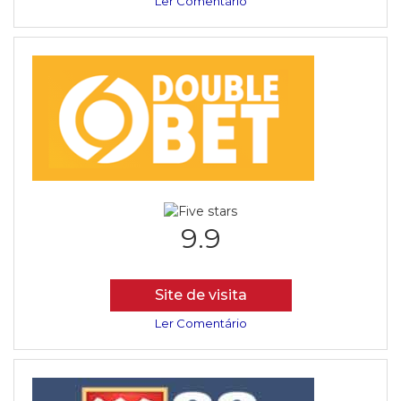
Ler Comentário
9.9
Site de visita
Ler Comentário