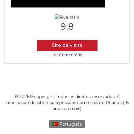
9.8
Site de visita
Ler Comentário
© 2026© copyright. todos os direitos reservados. A
informação do site é para pessoas com mais de 18 anos (18
anos ou mais)
Português