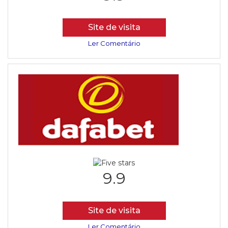
Site de visita
Ler Comentário
9.9
Site de visita
Ler Comentário