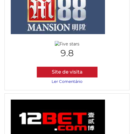
9.8
Site de visita
Ler Comentário