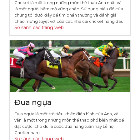
Cricket là một trong những môn thể thao Anh nhất và
là một người hâm mộ vững chắc. Sử dụng biểu đồ của
chúng tôi dưới đây để tìm phần thưởng và đánh giá
chào mừng tuyệt vời của các nhà cái cricket hàng đầu.
So sánh các trang web
Đua ngựa
Đua ngựa là một trò tiêu khiển điển hình của Anh, và
vẫn là một trong những môn thể thao phổ biến nhất để
đặt cược, cho dù là cuộc đua hàng tuần hay Lễ hội
Cheltenham.
So sánh các trang web