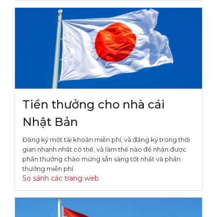
Tiền thưởng cho nhà cái
Nhật Bản
Đăng ký một tài khoản miễn phí, và đăng ký trong thời
gian nhanh nhất có thể, và làm thế nào để nhận được
phần thưởng chào mừng sẵn sàng tốt nhất và phần
thưởng miễn phí.
So sánh các trang web