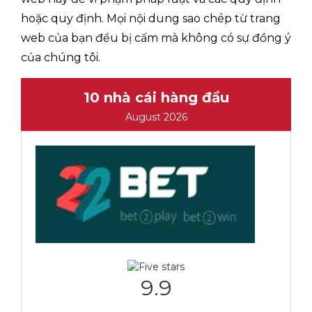
hoặc quy định. Mọi nội dung sao chép từ trang
web của bạn đều bị cấm mà không có sự đồng ý
của chúng tôi.
10 nhà cái hàng đầu
August 2026
9.9