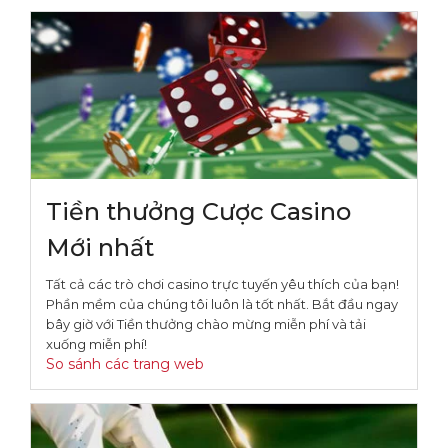
Tiền thưởng Cược Casino
Mới nhất
Tất cả các trò chơi casino trực tuyến yêu thích của bạn!
Phần mềm của chúng tôi luôn là tốt nhất. Bắt đầu ngay
bây giờ với Tiền thưởng chào mừng miễn phí và tải
xuống miễn phí!
So sánh các trang web