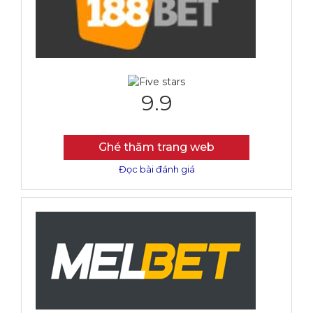
9.9
Ghé thăm trang web
Đọc bài đánh giá