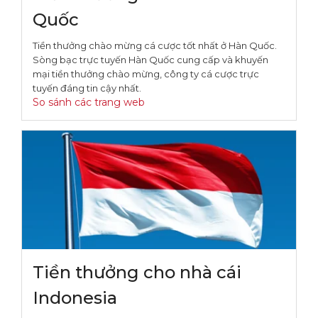
Quốc
Tiền thưởng chào mừng cá cược tốt nhất ở Hàn Quốc.
Sòng bạc trực tuyến Hàn Quốc cung cấp và khuyến
mại tiền thưởng chào mừng, công ty cá cược trực
tuyến đáng tin cậy nhất.
So sánh các trang web
Tiền thưởng cho nhà cái
Indonesia