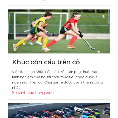
Khúc côn cầu trên cỏ
Việc lựa chọn Khúc côn cầu trên sân phụ thuộc vào
kinh nghiệm của người chơi, mục tiêu theo đuổi và
ngân sách hiện có. Chơi game được coi là thành công
nhất.
So sánh các trang web