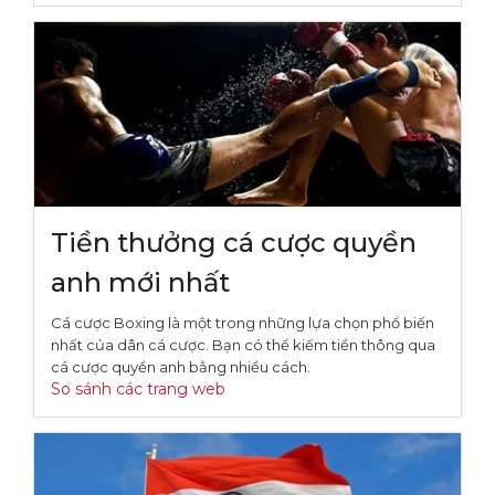
Tiền thưởng cá cược quyền
anh mới nhất
Cá cược Boxing là một trong những lựa chọn phổ biến
nhất của dân cá cược. Bạn có thể kiếm tiền thông qua
cá cược quyền anh bằng nhiều cách.
So sánh các trang web