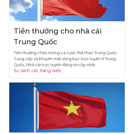
Tiền thưởng cho nhà cái
Trung Quốc
Tiền thưởng chào mừng cá cược thể thao Trung Quốc.
Cung cấp và khuyến mãi sòng bạc trực tuyến ở Trung
Quốc, Nhà cái trực tuyến đáng tin cậy nhất.
So sánh các trang web