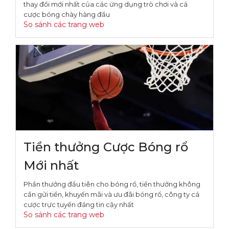
thay đổi mới nhất của các ứng dụng trò chơi và cá
cược bóng chày hàng đầu
So sánh các trang web
Tiền thưởng Cược Bóng rổ
Mới nhất
Phần thưởng đầu tiên cho bóng rổ, tiền thưởng không
cần gửi tiền, khuyến mãi và ưu đãi bóng rổ, công ty cá
cược trực tuyến đáng tin cậy nhất
So sánh các trang web