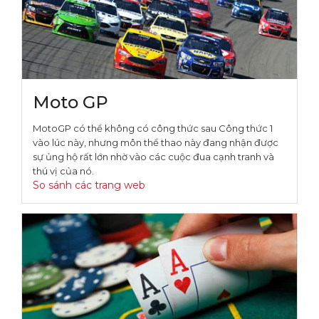
Moto GP
MotoGP có thể không có công thức sau Công thức 1
vào lúc này, nhưng môn thể thao này đang nhận được
sự ủng hộ rất lớn nhờ vào các cuộc đua cạnh tranh và
thú vị của nó.
So sánh các trang web