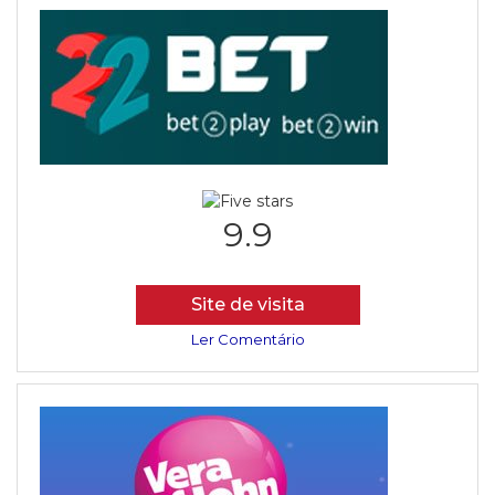
9.9
Site de visita
Ler Comentário