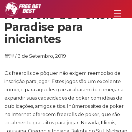
Freerolls de Poker:
Paradise para
iniciantes
管理 / 3 de Setembro, 2019
Os freerolls de pôquer não exigem reembolso de
inscrição para jogar. Estes jogos são um excelente
começo para aqueles que acabaram de começar a
expandir suas capacidades de poker com idéias de
publicações, amigos e tios. Inúmeros sites de poker
na Internet oferecem freerolls de poker, que são
totalmente gratuitos para jogar. Nevada, Illinois,
Louisiana, Oregon e Indiana Dakota do Sul, Michigan