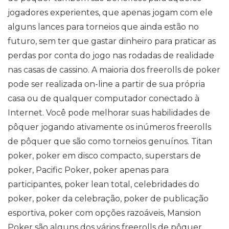
jogadores experientes, que apenas jogam com ele
alguns lances para torneios que ainda estão no
futuro, sem ter que gastar dinheiro para praticar as
perdas por conta do jogo nas rodadas de realidade
nas casas de cassino. A maioria dos freerolls de poker
pode ser realizada on-line a partir de sua própria
casa ou de qualquer computador conectado à
Internet. Você pode melhorar suas habilidades de
pôquer jogando ativamente os inúmeros freerolls
de pôquer que são como torneios genuínos. Titan
poker, poker em disco compacto, superstars de
poker, Pacific Poker, poker apenas para
participantes, poker lean total, celebridades do
poker, poker da celebração, poker de publicação
esportiva, poker com opções razoáveis, Mansion
Poker são alguns dos vários freerolls de pôquer