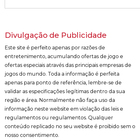
Divulgação de Publicidade
Este site é perfeito apenas por razões de
entretenimento, acumulando ofertas de jogo e
ofertas especiais através das principais empresas de
jogos do mundo. Toda a informação é perfeita
apenas para ponto de referência, lembre-se de
validar as especificações legítimas dentro da sua
região e área. Normalmente não faça uso da
informação neste website em violação das leis e
regulamentos ou regulamentos. Qualquer
conteúdo replicado no seu website é proibido sem o
nosso consentimento.