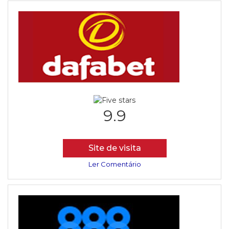
9.9
Site de visita
Ler Comentário