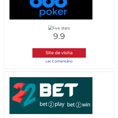
9.9
Site de visita
Ler Comentário