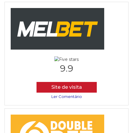
9.9
Site de visita
Ler Comentário