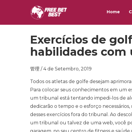
Home
C
Exercícios de gol
habilidades com 
管理 / 4 de Setembro, 2019
Todos os atletas de golfe desejam aprimorar
Para colocar seus conhecimentos em um es
um tribunal está tentando impedi-los de a
dedicarão o tempo e o esforço necessários
desses exercícios fora do tribunal. Ao des
um tribunal ou talvez de uma web, você p
garagem, no seu centro de fitness e saúde p