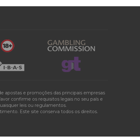
 de apostas e promoções das principais empresas
vor confirme os requisitos legais no seu país e
quaisquer leis ou regulamentos.
mento. Este site conserva todos os direitos.