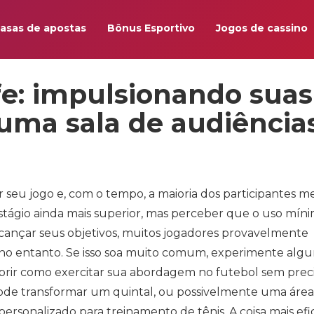
asas de apostas
Bônus Esportivo
Jogos de cassino
fe: impulsionando suas
uma sala de audiência
 seu jogo e, com o tempo, a maioria dos participantes me
tágio ainda mais superior, mas perceber que o uso mín
lcançar seus objetivos, muitos jogadores provavelmente
, no entanto. Se isso soa muito comum, experimente algu
cobrir como exercitar sua abordagem no futebol sem prec
ode transformar um quintal, ou possivelmente uma área
ersonalizado para treinamento de tênis. A coisa mais efi