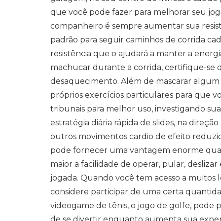
que você pode fazer para melhorar seu jog
companheiro é sempre aumentar sua resistê
padrão para seguir caminhos de corrida cad
resistência que o ajudará a manter a energia
machucar durante a corrida, certifique-se
desaquecimento. Além de mascarar algum te
próprios exercícios particulares para que v
tribunais para melhor uso, investigando s
estratégia diária rápida de slides, na direçã
outros movimentos cardio de efeito reduzido
pode fornecer uma vantagem enorme quand
maior a facilidade de operar, pular, deslizar
jogada. Quando você tem acesso a muitos l
considere participar de uma certa quantid
videogame de tênis, o jogo de golfe, pode 
de se divertir enquanto aumenta sua experi