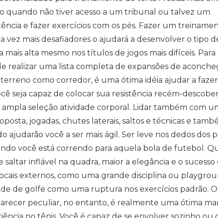
o quando não tiver acesso a um tribunal ou talvez um
ncia e fazer exercícios com os pés. Fazer um treiname
a vez mais desafiadores o ajudará a desenvolver o tipo d
 mais alta mesmo nos títulos de jogos mais difíceis. Para
 de realizar uma lista completa de expansões de aconche
rreno como corredor, é uma ótima idéia ajudar a fazer
ocê seja capaz de colocar sua resistência recém-descobe
ua ampla seleção atividade corporal. Lidar também com 
o oposta, jogadas, chutes laterais, saltos e técnicas e tam
 ajudarão você a ser mais ágil. Ser leve nos dedos dos p
o você está correndo para aquela bola de futebol. Q
 e saltar inflável na quadra, maior a elegância e o sucesso
ocais externos, como uma grande disciplina ou playgrou
ade de golfe como uma ruptura nos exercícios padrão. O
parecer peculiar, no entanto, é realmente uma ótima ma
ência no tênis. Você é capaz de se envolver sozinho ou