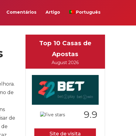
Comentários
Artigo
Português
Top 10 Casas de
s
Apostas
August 2026
lhora.
imo de
ns
9.9
isar de
 de
Site de visita
caz