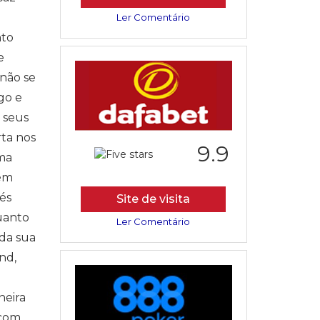
Ler Comentário
nto
e
 não se
go e
 seus
rta nos
9.9
uma
bém
és
Site de visita
uanto
Ler Comentário
 da sua
nd,
neira
 com