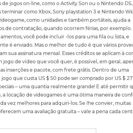
de jogos on-line, como o Activity Son ou o Nintendo DS,
terminar como Xbox, Sony playstation 3 e Nintendo Wii.
 videogame, como unidades e também portáteis, ajuda a
tos de contratação, quando ocorrem férias, por exemplo.
entos, você pode incluir -los para uma fila ou lista, e
nte é enviado. Mas o melhor de tudo é que vários prove
 sua assinatura mensal. Esses créditos se aplicam à c
ogo de vídeo que você quer, é possível, em geral, ape
e as inserções e pacote, com frete grátis. Dentro de uma
e jogo que custa US $ 50 pode ser comprado por US $ 27
eciais – uma quantia realmente grande! E até permitir 
a locação de videogames é uma ótima maneira de confe
ada vez melhores para adquiri-los. Se lhe convier, muitas
oferecem uma avaliação gratuita – vale a pena cada cen