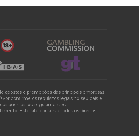
 de apostas e promoções das principais empresas
vor confirme os requisitos legais no seu país e
quaisquer leis ou regulamentos.
mento. Este site conserva todos os direitos.