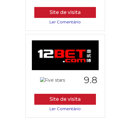
Site de visita
Ler Comentário
9.8
Site de visita
Ler Comentário