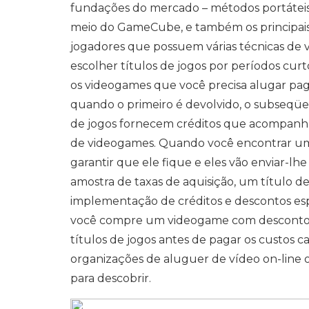
fundações do mercado – métodos portáteis 
meio do GameCube, e também os principais 
jogadores que possuem várias técnicas de
escolher títulos de jogos por períodos cur
os videogames que você precisa alugar pagam
quando o primeiro é devolvido, o subseqüe
de jogos fornecem créditos que acompanham
de videogames. Quando você encontrar um j
garantir que ele fique e eles vão enviar-lh
amostra de taxas de aquisição, um título d
implementação de créditos e descontos esp
você compre um videogame com desconto, 
títulos de jogos antes de pagar os custos c
organizações de aluguer de vídeo on-line 
para descobrir.