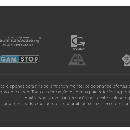
ite é apenas para fins de entretenimento, colecionando ofertas
gos do mundo. Toda a informação é apenas para referência, por fa
região. Não utilize a informação neste site violando 
alquer conteúdo copiado do site é proibido sem o nosso consenti