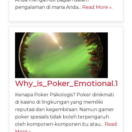
pengalaman di mana Anda...
Read More »
.
Why_is_Poker_Emotional.1
Kenapa Poker Psikologis? Poker dinikmati
di kasino di lingkungan yang memiliki
reputasi dan kegembiraan. Namun gamer
poker spesialis tidak boleh terpengaruh
oleh komponen-komponen itu atau...
Read
More »
.