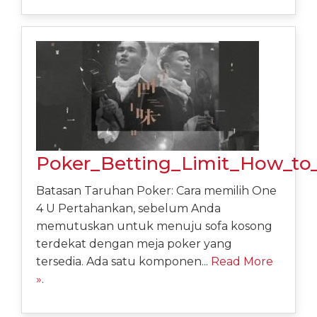
Poker_Betting_Limit_How_to
Batasan Taruhan Poker: Cara memilih One
4 U Pertahankan, sebelum Anda
memutuskan untuk menuju sofa kosong
terdekat dengan meja poker yang
tersedia. Ada satu komponen...
Read More
»
.