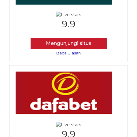
9.9
Mengunjungi situs
Baca Ulasan
9.9