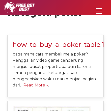
Kategori:
poker
how_to_buy_a_poker_table.1
bagaimana cara membeli meja poker?
Penggalian video game cenderung
menjadi pusat properti apa pun karena
semua penganut keluarga akan
menghabiskan waktu dan menjadi bagian
dari...
Read More »
.