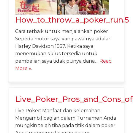
How_to_throw_a_poker_run.5
Cara terbaik untuk menjalankan poker
Sepeda motor saya yang awalnya adalah
Harley Davidson 1957. Ketika saya
menemukan siklus tersedia untuk
pembelian saya tidak punya dana,...
Read
More »
.
Live_Poker_Pros_and_Cons_of
Live Poker: Manfaat dan kelemahan
Mengambil bagian dalam Turnamen Anda
mungkin telah tiba pada titik dalam poker
Anda mengambil bagian dalam