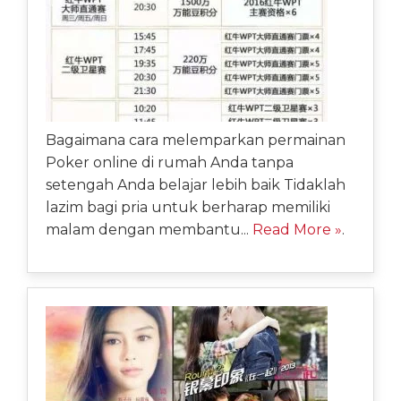
Bagaimana cara melemparkan permainan
Poker online di rumah Anda tanpa
setengah Anda belajar lebih baik Tidaklah
lazim bagi pria untuk berharap memiliki
malam dengan membantu...
Read More »
.