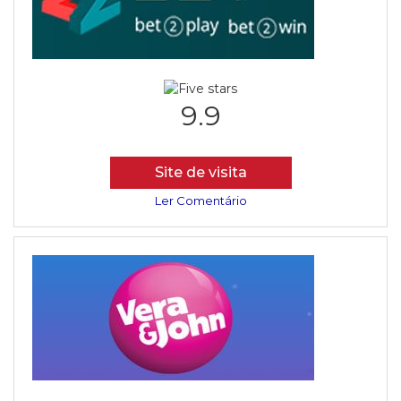
9.9
Site de visita
Ler Comentário