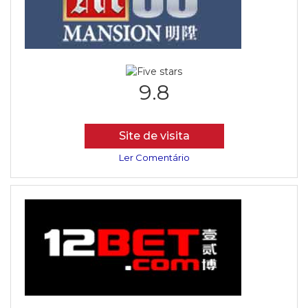
9.8
Site de visita
Ler Comentário