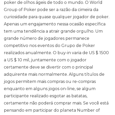
poker de olhos ágeis de todo o mundo. O World
Group of Poker pode ser a razão da cimeira da
curiosidade para quase qualquer jogador de poker.
Apenas um engajamento nessa ocasião específica
tem uma tendência a atrair grande orgulho. Um
grande número de jogadores permanece
competitivo nos eventos do Grupo de Poker
realizados anualmente. O buy-in varia de US $ 1500
a US $ 10 mil, juntamente com o jogador
certamente deve se divertir com o principal
adquirente mais normalmente. Alguns títulos de
jogos permitem mais compras ou re-compras
enquanto em alguns jogos on-line, se algum
participante realizado esgotar as batatas,
certamente não poderá comprar mais. Se você está
pensando em participar do planeta Number of