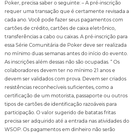
Poker, precisa saber o seguinte: – A pré-inscrição
requer uma transação que é certamente revisada a
cada ano. Você pode fazer seus pagamentos com
cartões de crédito, cartões de caixa eletrônico,
transferências a cabo ou caixas. A pré-inscrição para
essa Série Comunitária de Poker deve ser realizada
no mínimo duas semanas antes do início do evento.
As inscrições além dessas não são ocupadas. “ Os
colaboradores devem ter no mínimo 21 anos e
devem ser validados com prova. Devem ser criados
resistências reconhecíveis suficientes, como a
certificação de um motorista, passaporte ou outros
tipos de cartões de identificação razoáveis ​​para
participação. O valor sugerido de batatas fritas
precisa ser adquirido até a entrada nas atividades do
WSOP. Os pagamentos em dinheiro não serão