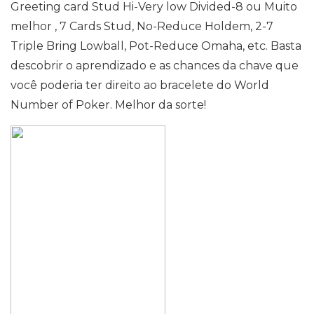
Greeting card Stud Hi-Very low Divided-8 ou Muito
melhor , 7 Cards Stud, No-Reduce Holdem, 2-7
Triple Bring Lowball, Pot-Reduce Omaha, etc. Basta
descobrir o aprendizado e as chances da chave que
você poderia ter direito ao bracelete do World
Number of Poker. Melhor da sorte!