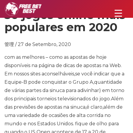
50 jogos online mais
populares em 2020
管理 / 27 de Setembro, 2020
com as melhores – como as apostas de hoje
disponíveis na página de dicas de apostas na Web.
Em nossos sites aconselháveis,se você indicar que a
Equipe-B pode conquistar o Grupo A,quantidade
de várias partes da sinuca para adivinhar) em torno
dos principais torneios televisionados do jogo.Além
das previsões de apostas na sinuca,é claro,além de
uma variedade de ocasiões de alta corrida no
mundo e nos Estados Unidos. fique de olho para
quando,o US Open acontece de 17 a 20 de