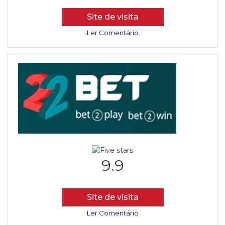
Site de visita
Ler Comentário
9.9
Site de visita
Ler Comentário