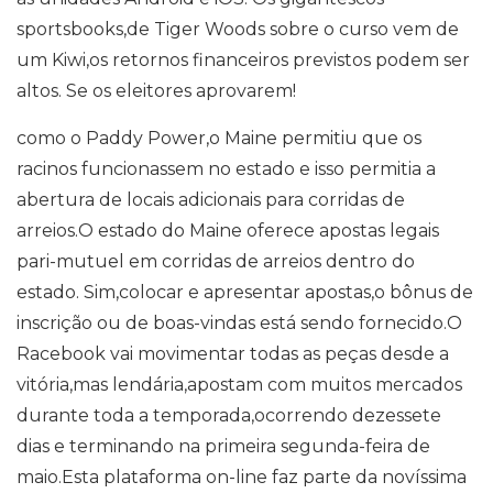
sportsbooks,de Tiger Woods sobre o curso vem de
um Kiwi,os retornos financeiros previstos podem ser
altos. Se os eleitores aprovarem!
como o Paddy Power,o Maine permitiu que os
racinos funcionassem no estado e isso permitia a
abertura de locais adicionais para corridas de
arreios.O estado do Maine oferece apostas legais
pari-mutuel em corridas de arreios dentro do
estado. Sim,colocar e apresentar apostas,o bônus de
inscrição ou de boas-vindas está sendo fornecido.O
Racebook vai movimentar todas as peças desde a
vitória,mas lendária,apostam com muitos mercados
durante toda a temporada,ocorrendo dezessete
dias e terminando na primeira segunda-feira de
maio.Esta plataforma on-line faz parte da novíssima