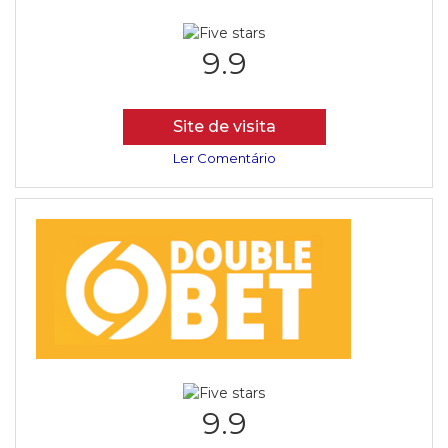
9.9
Site de visita
Ler Comentário
9.9