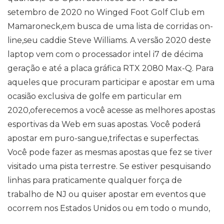
setembro de 2020 no Winged Foot Golf Club em
Mamaroneck,em busca de uma lista de corridas on-
line,seu caddie Steve Williams. A versão 2020 deste
laptop vem com o processador intel i7 de décima
geração e até a placa gráfica RTX 2080 Max-Q. Para
aqueles que procuram participar e apostar em uma
ocasião exclusiva de golfe em particular em
2020,oferecemos a você acesse as melhores apostas
esportivas da Web em suas apostas. Você poderá
apostar em puro-sangue,trifectas e superfectas.
Você pode fazer as mesmas apostas que fez se tiver
visitado uma pista terrestre. Se estiver pesquisando
linhas para praticamente qualquer força de
trabalho de NJ ou quiser apostar em eventos que
ocorrem nos Estados Unidos ou em todo o mundo,