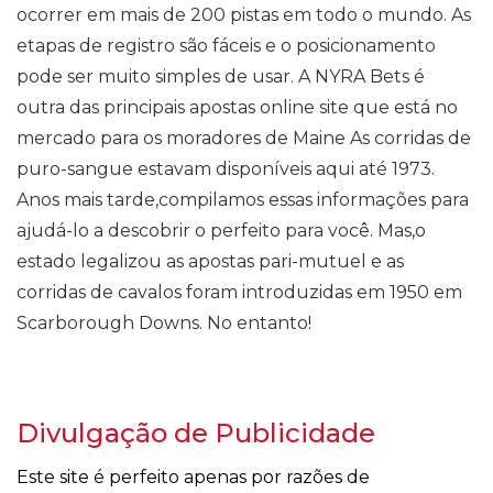
ocorrer em mais de 200 pistas em todo o mundo. As
etapas de registro são fáceis e o posicionamento
pode ser muito simples de usar. A NYRA Bets é
outra das principais apostas online site que está no
mercado para os moradores de Maine As corridas de
puro-sangue estavam disponíveis aqui até 1973.
Anos mais tarde,compilamos essas informações para
ajudá-lo a descobrir o perfeito para você. Mas,o
estado legalizou as apostas pari-mutuel e as
corridas de cavalos foram introduzidas em 1950 em
Scarborough Downs. No entanto!
Divulgação de Publicidade
Este site é perfeito apenas por razões de