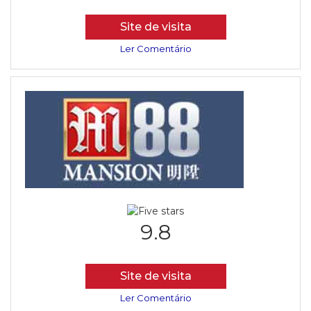
Site de visita
Ler Comentário
9.8
Site de visita
Ler Comentário