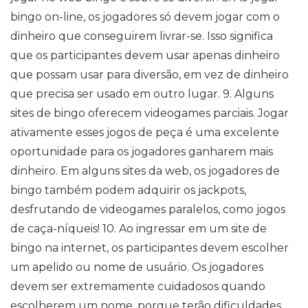
bingo on-line, os jogadores só devem jogar com o
dinheiro que conseguirem livrar-se. Isso significa
que os participantes devem usar apenas dinheiro
que possam usar para diversão, em vez de dinheiro
que precisa ser usado em outro lugar. 9. Alguns
sites de bingo oferecem videogames parciais. Jogar
ativamente esses jogos de peça é uma excelente
oportunidade para os jogadores ganharem mais
dinheiro. Em alguns sites da web, os jogadores de
bingo também podem adquirir os jackpots,
desfrutando de videogames paralelos, como jogos
de caça-níqueis! 10. Ao ingressar em um site de
bingo na internet, os participantes devem escolher
um apelido ou nome de usuário. Os jogadores
devem ser extremamente cuidadosos quando
escolherem um nome, porque terão dificuldades