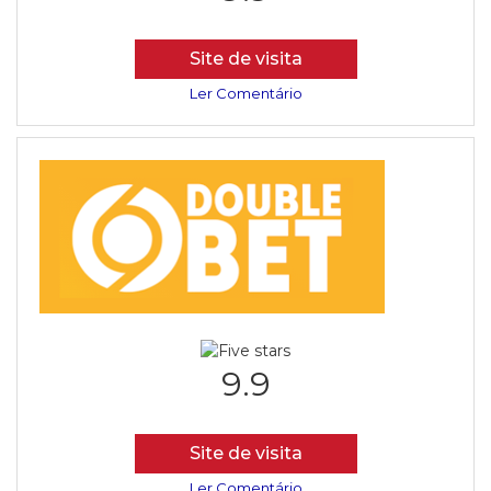
Site de visita
Ler Comentário
9.9
Site de visita
Ler Comentário