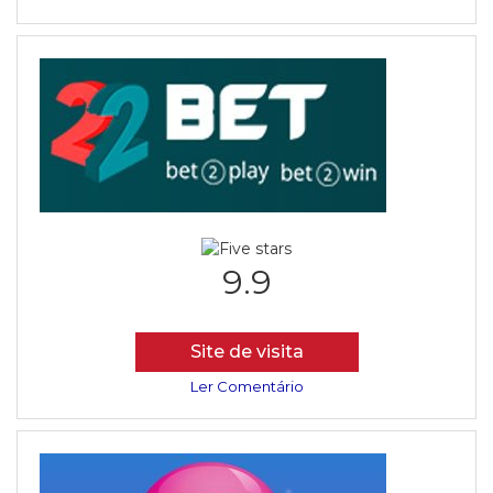
9.9
Site de visita
Ler Comentário