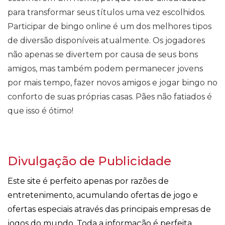
para transformar seus títulos uma vez escolhidos.
Participar de bingo online é um dos melhores tipos
de diversão disponíveis atualmente. Os jogadores
não apenas se divertem por causa de seus bons
amigos, mas também podem permanecer jovens
por mais tempo, fazer novos amigos e jogar bingo no
conforto de suas próprias casas. Pães não fatiados é
que isso é ótimo!
Divulgação de Publicidade
Este site é perfeito apenas por razões de
entretenimento, acumulando ofertas de jogo e
ofertas especiais através das principais empresas de
jogos do mundo. Toda a informação é perfeita