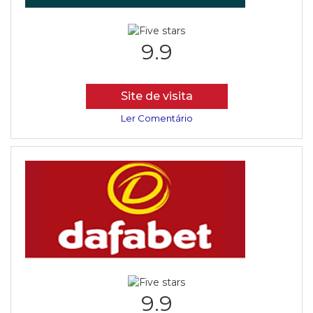
9.9
Site de visita
Ler Comentário
9.9