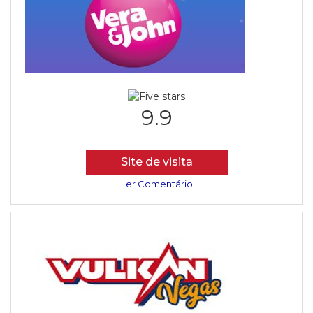
9.9
Site de visita
Ler Comentário