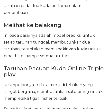
taruhan pada dua kuda pertama dalam
perlombaan.
Melihat ke belakang
Ini pada dasarnya adalah model prediksi untuk
setiap taruhan tunggal, membutuhkan dua
taruhan, tetapi akan memungkinkan kuda untuk
berakhir di hampir semua urutan.
Taruhan Pacuan Kuda Online Triple
play
Kesimpulannya, Ini bisa menjadi tebakan yang
sangat berguna, membutuhkan satu orang untuk
memprediksi tiga finisher terbaik.
Selain itu, Anda perlu memeriksa paket terbaru.