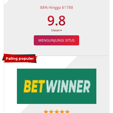
88% Hingga $1788
9.8
Ulasan
MENGUNJUNGI SITUS
Paling populer