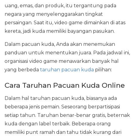
uang, emas, dan produk, itu tergantung pada
negara yang menyelenggarakan tingkat
persaingan. Saat itu, video game dimainkan di atas
kereta, jadi kuda memiliki bayangan pasukan.
Dalam pacuan kuda, Anda akan menemukan
panduan untuk menentukan juara. Pada jadwal ini,
organisasi video game menawarkan banyak hal
yang berbeda
taruhan pacuan kuda
pilihan:
Cara Taruhan Pacuan Kuda Online
Dalam hal taruhan pacuan kuda, biasanya ada
beberapa jenis pemain. Seseorang berpartisipasi
setiap tahun. Taruhan benar-benar gratis, beternak
kuda dengan label terbaik. Beberapa orang
memiliki punt ramah dan tahu tidak kurang dari