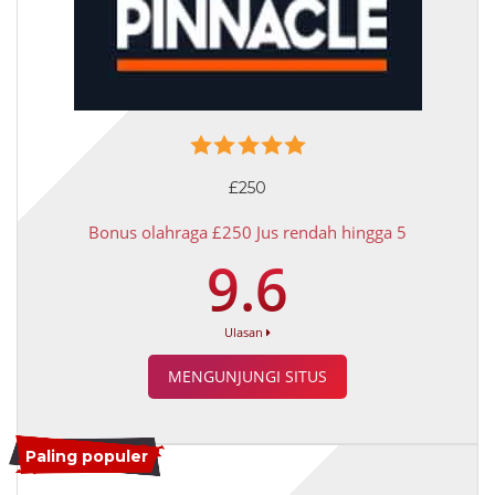
£250
Bonus olahraga £250 Jus rendah hingga 5
9.6
Ulasan
MENGUNJUNGI SITUS
Paling populer