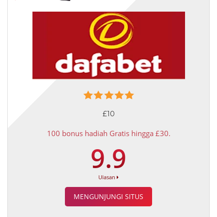
£10
100 bonus hadiah Gratis hingga £30.
9.9
Ulasan
MENGUNJUNGI SITUS