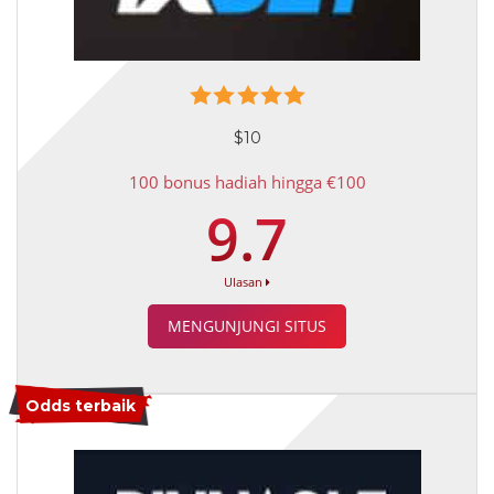
$10
100 bonus hadiah hingga €100
9.7
Ulasan
MENGUNJUNGI SITUS
Odds terbaik