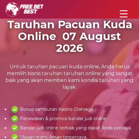
Taruhan Pacuan Kuda
Online 07 August
2026
Untuk taruhan pacuan kuda online, Anda harus
memilih bisnis taruhan taruhan online yang sangat
baik yang akan memberi kami kondisi taruhan yang
layak.
Bonus sambutan Kasino Olahraga.
Penawaran & promosi bandar judi online.
Bandar judi online terbaik yang dapat Anda percaya.
Ulasan resmi Aman terpercaya.