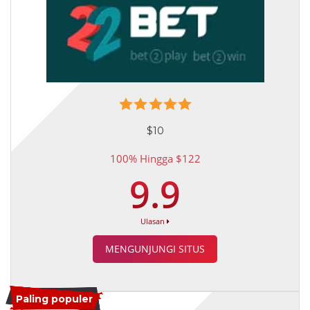
$10
100% Hingga $122
9.9
Ulasan
MENGUNJUNGI SITUS
Paling populer