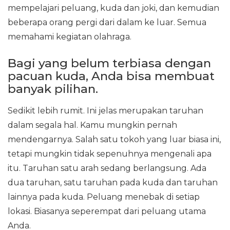
mempelajari peluang, kuda dan joki, dan kemudian
beberapa orang pergi dari dalam ke luar. Semua
memahami kegiatan olahraga.
Bagi yang belum terbiasa dengan
pacuan kuda, Anda bisa membuat
banyak pilihan.
Sedikit lebih rumit. Ini jelas merupakan taruhan
dalam segala hal. Kamu mungkin pernah
mendengarnya. Salah satu tokoh yang luar biasa ini,
tetapi mungkin tidak sepenuhnya mengenali apa
itu. Taruhan satu arah sedang berlangsung. Ada
dua taruhan, satu taruhan pada kuda dan taruhan
lainnya pada kuda. Peluang menebak di setiap
lokasi. Biasanya seperempat dari peluang utama
Anda.