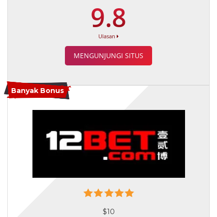
9.8
Ulasan
MENGUNJUNGI SITUS
Banyak Bonus
$10