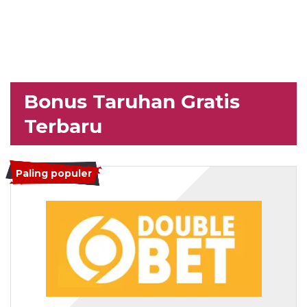
Bonus Taruhan Gratis
Terbaru
Paling populer