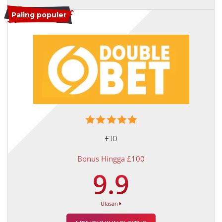
Paling populer
£10
Bonus Hingga £100
9.9
Ulasan