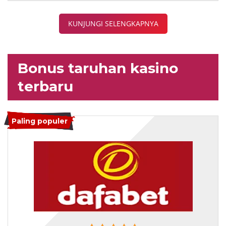
KUNJUNGI SELENGKAPNYA
Bonus taruhan kasino
terbaru
Paling populer