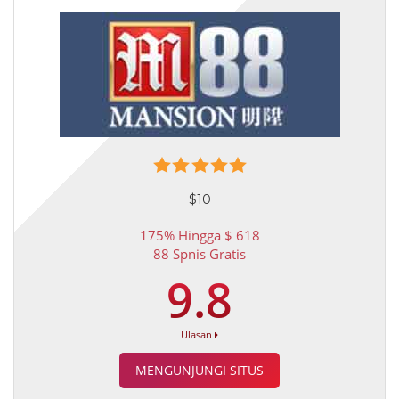
$10
175% Hingga $ 618
88 Spnis Gratis
9.8
Ulasan
MENGUNJUNGI SITUS