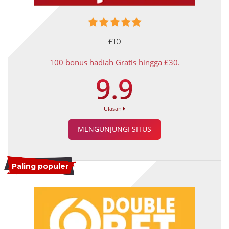
£10
100 bonus hadiah Gratis hingga £30.
9.9
Ulasan
MENGUNJUNGI SITUS
Paling populer