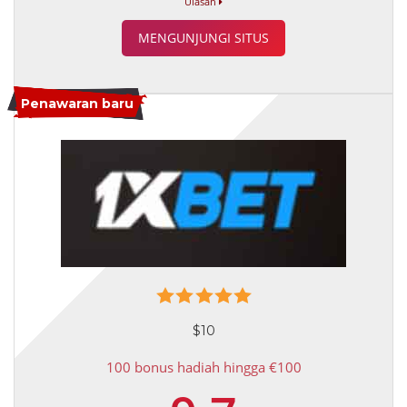
Ulasan
MENGUNJUNGI SITUS
Penawaran baru
$10
100 bonus hadiah hingga €100