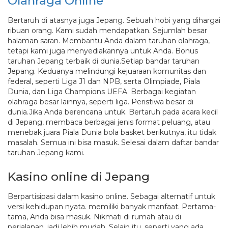
Olahraga Online
Bertaruh di atasnya juga Jepang. Sebuah hobi yang dihargai
ribuan orang. Kami sudah mendapatkan. Sejumlah besar
halaman saran. Membantu Anda dalam taruhan olahraga,
tetapi kami juga menyediakannya untuk Anda. Bonus
taruhan Jepang terbaik di dunia.Setiap bandar taruhan
Jepang. Keduanya melindungi kejuaraan komunitas dan
federal, seperti Liga J1 dan NPB, serta Olimpiade, Piala
Dunia, dan Liga Champions UEFA. Berbagai kegiatan
olahraga besar lainnya, seperti liga. Peristiwa besar di
dunia.Jika Anda berencana untuk. Bertaruh pada acara kecil
di Jepang, membaca berbagai jenis format peluang, atau
menebak juara Piala Dunia bola basket berikutnya, itu tidak
masalah. Semua ini bisa masuk. Selesai dalam daftar bandar
taruhan Jepang kami.
Kasino online di Jepang
Berpartisipasi dalam kasino online. Sebagai alternatif untuk
versi kehidupan nyata. memiliki banyak manfaat. Pertama-
tama, Anda bisa masuk. Nikmati di rumah atau di
perjalanan, jadi lebih mudah. Selain itu, seperti yang ada