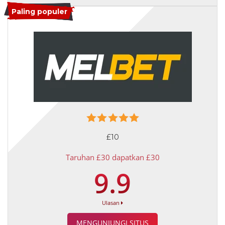
Paling populer
£10
Taruhan £30 dapatkan £30
9.9
Ulasan
MENGUNJUNGI SITUS