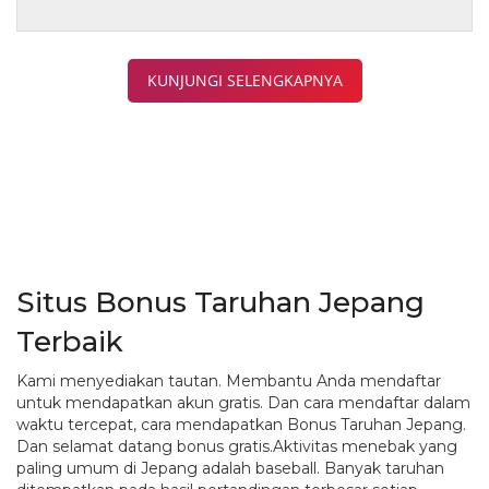
KUNJUNGI SELENGKAPNYA
Situs Bonus Taruhan Jepang
Terbaik
Kami menyediakan tautan. Membantu Anda mendaftar
untuk mendapatkan akun gratis. Dan cara mendaftar dalam
waktu tercepat, cara mendapatkan Bonus Taruhan Jepang.
Dan selamat datang bonus gratis.Aktivitas menebak yang
paling umum di Jepang adalah baseball. Banyak taruhan