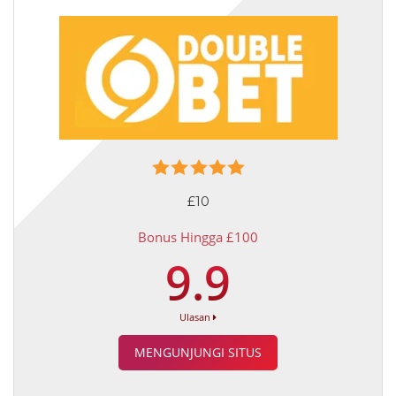
£10
Bonus Hingga £100
9.9
Ulasan
MENGUNJUNGI SITUS