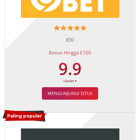
£10
Bonus Hingga £100
9.9
Ulasan
MENGUNJUNGI SITUS
Paling populer