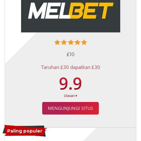
£10
Taruhan £30 dapatkan £30
9.9
Ulasan
MENGUNJUNGI SITUS
Paling populer