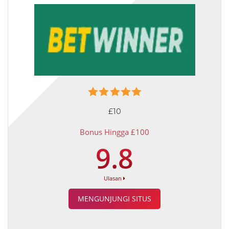
£10
Bonus Hingga £100
9.8
Ulasan
MENGUNJUNGI SITUS