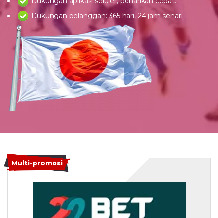
Dukungan aplikasi seluler, penarikan cepat.
Dukungan pelanggan: 365 hari, 24 jam sehari.
Multi-promosi