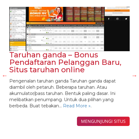
Taruhan ganda – Bonus
Me
tis
Pendaftaran Pelanggan Baru,
Pe
Situs taruhan online
On
an
Pengenalan taruhan ganda Taruhan ganda dapat
Pan
k
diambil oleh petaruh. Beberapa taruhan. Atau
Mel
akumulator/pass taruhan. Bentuk paling dasar. Ini
dig
ead
melibatkan penumpang. Untuk dua pilihan yang
kean
berbeda. Buat tebakan...
Read More »
.
mula
TUS
MENGUNJUNGI SITUS