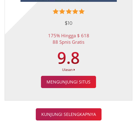
$10
175% Hingga $ 618
88 Spnis Gratis
9.8
Ulasan
MENGUNJUNGI SITUS
KUNJUNGI SELENGKAPNYA