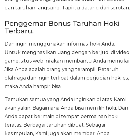
dan taruhan langsung. Tapi itu datang dari sorotan.
Penggemar Bonus Taruhan Hoki
Terbaru.
Dan ingin menggunakan informasi hoki Anda.
Untuk menghasilkan uang dengan berjudi di video
game, situs web ini akan membantu Anda memulai.
Jika Anda adalah orang yang terampil. Petaruh
olahraga dan ingin terlibat dalam perjudian hoki es,
maka Anda hampir bisa.
Temukan semua yang Anda inginkan di atas. Kami
akan yakin. Bagaimana Anda bisa memilih hoki. Dan
Anda dapat bermain di tempat permainan hoki
teratas. Berbagai taruhan dibuat. Sebagai
kesimpulan, Kami juga akan memberi Anda