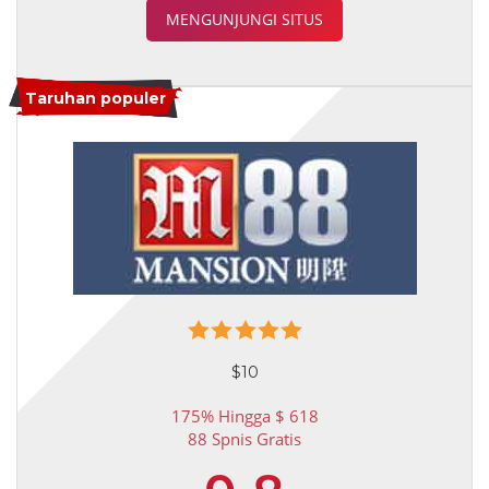
MENGUNJUNGI SITUS
Taruhan populer
$10
175% Hingga $ 618
88 Spnis Gratis