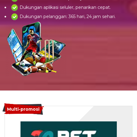
Dukungan aplikasi seluler, penarikan cepat.
Dukungan pelanggan: 365 hari, 24 jam sehari.
Multi-promosi