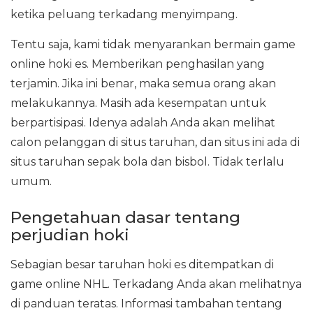
ketika peluang terkadang menyimpang.
Tentu saja, kami tidak menyarankan bermain game
online hoki es. Memberikan penghasilan yang
terjamin. Jika ini benar, maka semua orang akan
melakukannya. Masih ada kesempatan untuk
berpartisipasi. Idenya adalah Anda akan melihat
calon pelanggan di situs taruhan, dan situs ini ada di
situs taruhan sepak bola dan bisbol. Tidak terlalu
umum.
Pengetahuan dasar tentang
perjudian hoki
Sebagian besar taruhan hoki es ditempatkan di
game online NHL. Terkadang Anda akan melihatnya
di panduan teratas. Informasi tambahan tentang