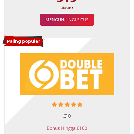
Ulasan
MENGUNJUNGI SITUS
Paling populer
£10
Bonus Hingga £100