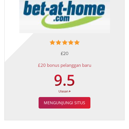
£20
£20 bonus pelanggan baru
9.5
Ulasan
MENGUNJUNGI SITUS