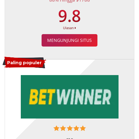
9.8
Ulasan
MENGUNJUNGI SITUS
Paling populer