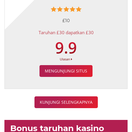
£10
Taruhan £30 dapatkan £30
9.9
Ulasan
MENGUNJUNGI SITUS
KUNJUNGI SELENGKAPNYA
Bonus taruhan kasino