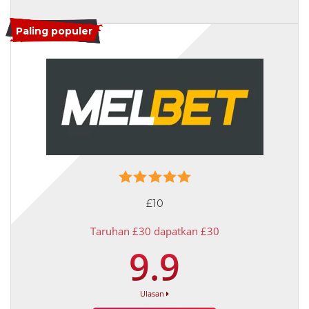
Paling populer
£10
Taruhan £30 dapatkan £30
9.9
Ulasan