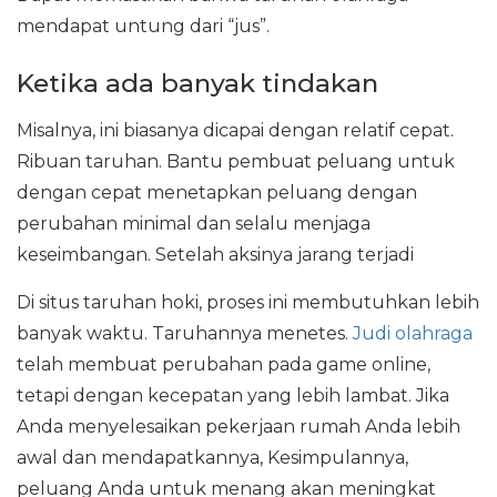
mendapat untung dari “jus”.
Ketika ada banyak tindakan
Misalnya, ini biasanya dicapai dengan relatif cepat.
Ribuan taruhan. Bantu pembuat peluang untuk
dengan cepat menetapkan peluang dengan
perubahan minimal dan selalu menjaga
keseimbangan. Setelah aksinya jarang terjadi
Di situs taruhan hoki, proses ini membutuhkan lebih
banyak waktu. Taruhannya menetes.
Judi olahraga
telah membuat perubahan pada game online,
tetapi dengan kecepatan yang lebih lambat. Jika
Anda menyelesaikan pekerjaan rumah Anda lebih
awal dan mendapatkannya, Kesimpulannya,
peluang Anda untuk menang akan meningkat