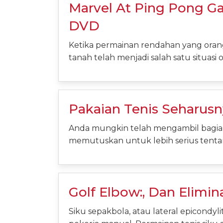
Marvel At Ping Pong G
DVD
Ketika permainan rendahan yang orang
tanah telah menjadi salah satu situasi
Pakaian Tenis Seharus
Anda mungkin telah mengambil bagian 
memutuskan untuk lebih serius tentang
Golf Elbow:, Dan Elimi
Siku sepakbola, atau lateral epicondyli