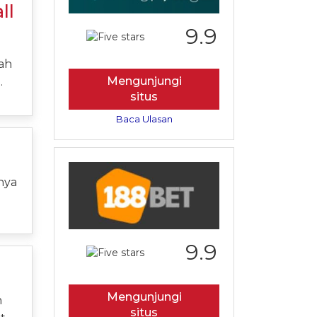
ll
9.9
wah
Mengunjungi
»
.
situs
Baca Ulasan
nya
9.9
Mengunjungi
n
situs