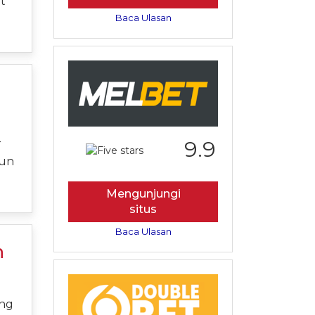
t
Baca Ulasan
9.9
r
pun
Mengunjungi
situs
Baca Ulasan
n
ang