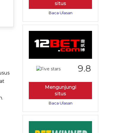
situs
Baca Ulasan
9.8
usus
at
Mengunjungi
situs
n.
Baca Ulasan