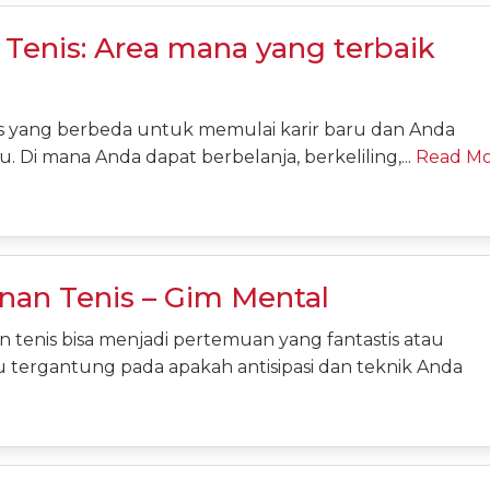
Tenis: Area mana yang terbaik
s yang berbeda untuk memulai karir baru dan Anda
. Di mana Anda dapat berbelanja, berkeliling,...
Read M
nan Tenis – Gim Mental
n tenis bisa menjadi pertemuan yang fantastis atau
u tergantung pada apakah antisipasi dan teknik Anda