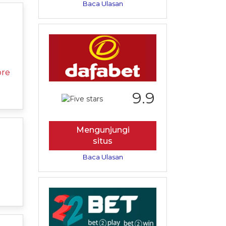
Baca Ulasan
ore
9.9
Mengunjungi
situs
Baca Ulasan