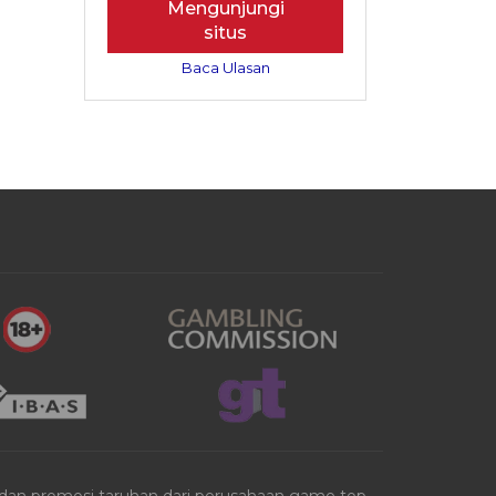
Mengunjungi
situs
Baca Ulasan
 dan promosi taruhan dari perusahaan game top