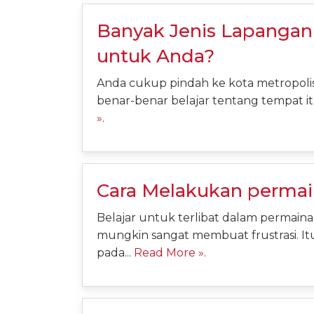
Banyak Jenis Lapangan 
untuk Anda?
Anda cukup pindah ke kota metropoli
benar-benar belajar tentang tempat itu
»
.
Cara Melakukan permai
Belajar untuk terlibat dalam permaina
mungkin sangat membuat frustrasi. It
pada...
Read More »
.