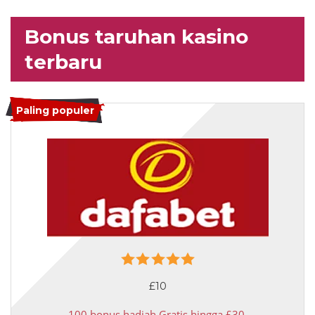
Bonus taruhan kasino
terbaru
Paling populer
£10
100 bonus hadiah Gratis hingga £30.