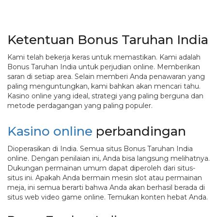
Ketentuan Bonus Taruhan India
Kami telah bekerja keras untuk memastikan. Kami adalah
Bonus Taruhan India untuk perjudian online. Memberikan
saran di setiap area. Selain memberi Anda penawaran yang
paling menguntungkan, kami bahkan akan mencari tahu.
Kasino online yang ideal, strategi yang paling berguna dan
metode perdagangan yang paling populer.
Kasino online
perbandingan
Dioperasikan di India. Semua situs Bonus Taruhan India
online. Dengan penilaian ini, Anda bisa langsung melihatnya.
Dukungan permainan umum dapat diperoleh dari situs-
situs ini. Apakah Anda bermain mesin slot atau permainan
meja, ini semua berarti bahwa Anda akan berhasil berada di
situs web video game online. Temukan konten hebat Anda.