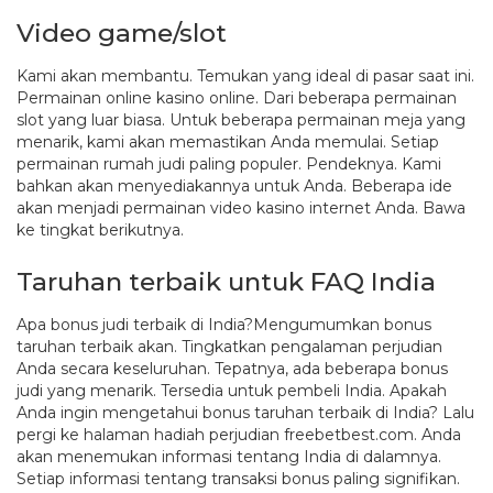
Video game/slot
Kami akan membantu. Temukan yang ideal di pasar saat ini.
Permainan online kasino online. Dari beberapa permainan
slot yang luar biasa. Untuk beberapa permainan meja yang
menarik, kami akan memastikan Anda memulai. Setiap
permainan rumah judi paling populer. Pendeknya. Kami
bahkan akan menyediakannya untuk Anda. Beberapa ide
akan menjadi permainan video kasino internet Anda. Bawa
ke tingkat berikutnya.
Taruhan terbaik untuk FAQ India
Apa bonus judi terbaik di India?Mengumumkan bonus
taruhan terbaik akan. Tingkatkan pengalaman perjudian
Anda secara keseluruhan. Tepatnya, ada beberapa bonus
judi yang menarik. Tersedia untuk pembeli India. Apakah
Anda ingin mengetahui bonus taruhan terbaik di India? Lalu
pergi ke halaman hadiah perjudian freebetbest.com. Anda
akan menemukan informasi tentang India di dalamnya.
Setiap informasi tentang transaksi bonus paling signifikan.