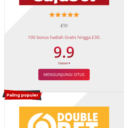
£10
100 bonus hadiah Gratis hingga £30.
9.9
Ulasan
MENGUNJUNGI SITUS
Paling populer