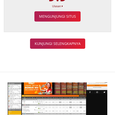
Ulasan
MENGUNJUNGI SITUS
KUNJUNGI SELENGKAPNYA