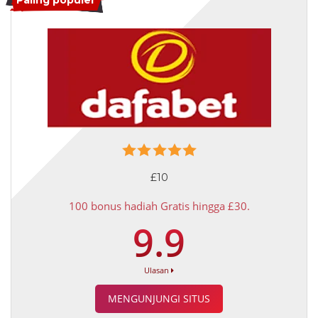
£10
100 bonus hadiah Gratis hingga £30.
9.9
Ulasan
MENGUNJUNGI SITUS