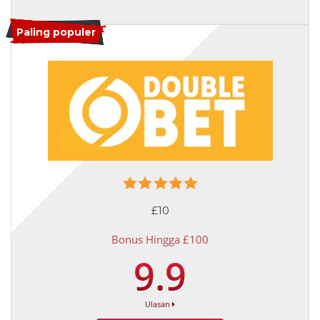
Paling populer
£10
Bonus Hingga £100
9.9
Ulasan