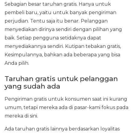
Sebagian besar taruhan gratis. Hanya untuk
pembeli baru, yaitu untuk banyak pengiriman
perjudian. Tentu saja itu benar. Pelanggan
menyediakan dirinya sendiri dengan pilihan yang
baik. Setiap pengguna setidaknya dapat
menyediakannya sendiri. Kutipan tebakan gratis,
Kesimpulannya, bahkan ada beberapa yang bisa
Anda pilih.
Taruhan gratis untuk pelanggan
yang sudah ada
Pengiriman gratis untuk konsumen saat ini kurang
umum, tetapi mereka ada di pasar-kami fokus pada
mereka di sini.
Ada taruhan gratis lainnya berdasarkan loyalitas