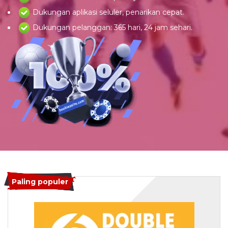
Dukungan aplikasi seluler, penarikan cepat.
Dukungan pelanggan: 365 hari, 24 jam sehari.
Paling populer