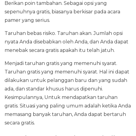
Berikan poin tambahan. Sebagai opsi yang
sepenuhnya gratis, biasanya berkisar pada acara
pamer yang serius.
Taruhan bebas risiko. Taruhan akan. Jumlah opsi
nyata Anda disebabkan oleh Anda, dan Anda dapat
menebak secara gratis apakah itu telah jatuh.
Menjadi taruhan gratis yang memenuhi syarat.
Taruhan gratis yang memenuhi syarat. Hal ini dapat
dilakukan untuk pelanggan baru dan yang sudah
ada, dan standar khusus harus dipenuhi.
Kesimpulannya, Untuk mendapatkan taruhan
gratis. Situasi yang paling umum adalah ketika Anda
memasang banyak taruhan, Anda dapat bertaruh
secara gratis.