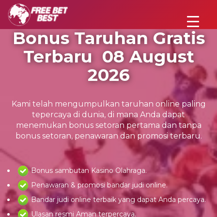
Bonus Taruhan Gratis
Terbaru 08 August
2026
Kami telah mengumpulkan taruhan online paling
tepercaya di dunia, di mana Anda dapat
menemukan bonus setoran pertama dan tanpa
bonus setoran, penawaran dan promosi terbaru.
Bonus sambutan Kasino Olahraga.
Penawaran & promosi bandar judi online.
Bandar judi online terbaik yang dapat Anda percaya.
Ulasan resmi Aman terpercaya.