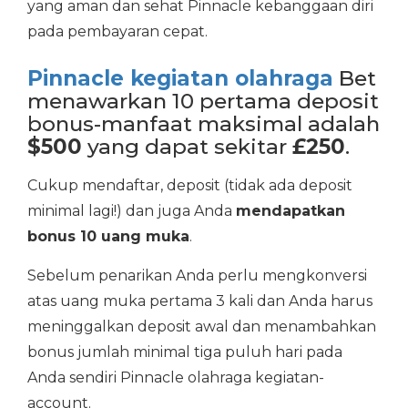
yang aman dan sehat Pinnacle kebanggaan diri
pada pembayaran cepat.
Pinnacle kegiatan olahraga
Bet
menawarkan 10 pertama deposit
bonus-manfaat maksimal adalah
$500
yang dapat sekitar
£250
.
Cukup mendaftar, deposit (tidak ada deposit
minimal lagi!) dan juga Anda
mendapatkan
bonus 10 uang muka
.
Sebelum penarikan Anda perlu mengkonversi
atas uang muka pertama 3 kali dan Anda harus
meninggalkan deposit awal dan menambahkan
bonus jumlah minimal tiga puluh hari pada
Anda sendiri Pinnacle olahraga kegiatan-
account.