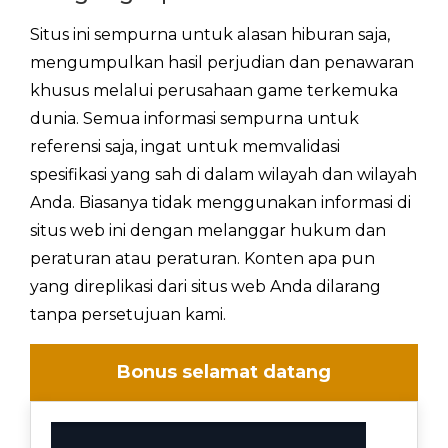
Situs ini sempurna untuk alasan hiburan saja,
mengumpulkan hasil perjudian dan penawaran
khusus melalui perusahaan game terkemuka
dunia. Semua informasi sempurna untuk
referensi saja, ingat untuk memvalidasi
spesifikasi yang sah di dalam wilayah dan wilayah
Anda. Biasanya tidak menggunakan informasi di
situs web ini dengan melanggar hukum dan
peraturan atau peraturan. Konten apa pun
yang direplikasi dari situs web Anda dilarang
tanpa persetujuan kami.
Bonus selamat datang