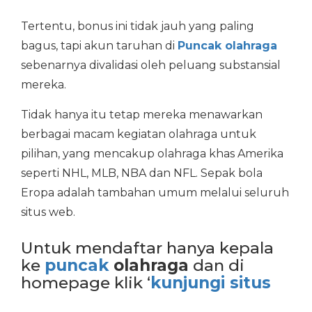
Tertentu, bonus ini tidak jauh yang paling
bagus, tapi akun taruhan di
Puncak olahraga
sebenarnya divalidasi oleh peluang substansial
mereka.
Tidak hanya itu tetap mereka menawarkan
berbagai macam kegiatan olahraga untuk
pilihan, yang mencakup olahraga khas Amerika
seperti NHL, MLB, NBA dan NFL. Sepak bola
Eropa adalah tambahan umum melalui seluruh
situs web.
Untuk mendaftar hanya kepala
ke
puncak
olahraga
dan di
homepage klik ‘
kunjungi situs