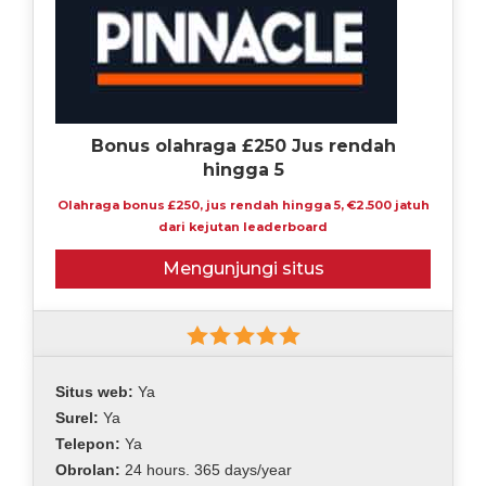
Bonus olahraga £250 Jus rendah
hingga 5
Olahraga bonus £250, jus rendah hingga 5, €2.500 jatuh
dari kejutan leaderboard
Mengunjungi situs
Situs web:
Ya
Surel:
Ya
Telepon:
Ya
Obrolan:
24 hours. 365 days/year