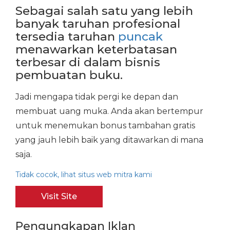
Sebagai salah satu yang lebih
banyak taruhan profesional
tersedia taruhan
puncak
menawarkan keterbatasan
terbesar di dalam bisnis
pembuatan buku.
Jadi mengapa tidak pergi ke depan dan
membuat uang muka. Anda akan bertempur
untuk menemukan bonus tambahan gratis
yang jauh lebih baik yang ditawarkan di mana
saja.
Tidak cocok, lihat situs web mitra kami
Visit Site
Pengungkapan Iklan