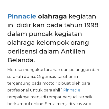
Pinnacle
olahraga
kegiatan
ini didirikan pada tahun 1998
dalam puncak kegiatan
olahraga kelompok orang
berlisensi dalam Antillen
Belanda.
Mereka mengakui taruhan dari pelanggan dari
seluruh dunia. Organisasi taruhan ini
tergantung pada motto, ‘ dibuat oleh para
profesional untuk para ahli ‘.
Pinnacle
tampaknya menjadi tempat penjudi terbaik
berkumpul online. Serta menjadi situs web