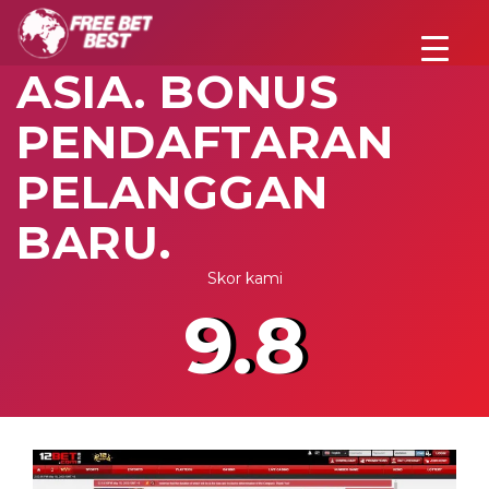
12BET – TARUHAN
ASIA. BONUS
PENDAFTARAN
PELANGGAN
BARU.
Skor kami
9.8