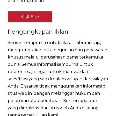
dikonfirmasi iklan.
Visit Site
Pengungkapan Iklan
Situs ini sempurna untuk alasan hiburan saja,
mengumpulkan hasil perjudian dan penawaran
khusus melalui perusahaan game terkemuka
dunia. Semua informasi sempurna untuk
referensi saja, ingat untuk memvalidasi
spesifikasi yang sah di dalam wilayah dan wilayah
Anda. Biasanya tidak menggunakan informasi di
situs web ini dengan melanggar hukum dan
peraturan atau peraturan. Konten apa pun
yang direplikasi dari situs web Anda dilarang
tanpa persetujuan kami.