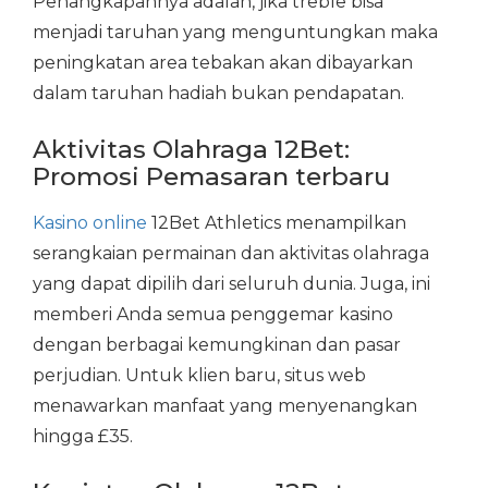
Penangkapannya adalah, jika treble bisa
menjadi taruhan yang menguntungkan maka
peningkatan area tebakan akan dibayarkan
dalam taruhan hadiah bukan pendapatan.
Aktivitas Olahraga 12Bet:
Promosi Pemasaran terbaru
Kasino online
12Bet Athletics menampilkan
serangkaian permainan dan aktivitas olahraga
yang dapat dipilih dari seluruh dunia. Juga, ini
memberi Anda semua penggemar kasino
dengan berbagai kemungkinan dan pasar
perjudian. Untuk klien baru, situs web
menawarkan manfaat yang menyenangkan
hingga £35.