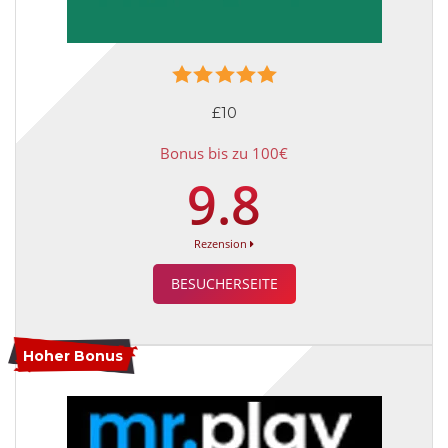
£10
Bonus bis zu 100€
9.8
Rezension
BESUCHERSEITE
Hoher Bonus