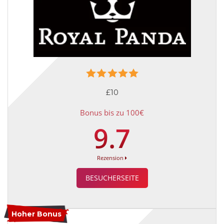
£10
Bonus bis zu 100€
9.7
Rezension
BESUCHERSEITE
Hoher Bonus