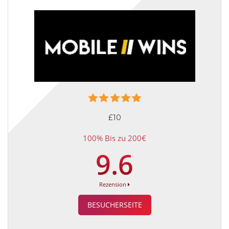
£10
100% Bis zu 200€
9.6
Rezension
BESUCHERSEITE