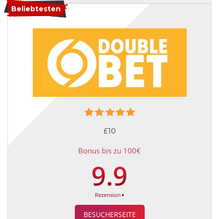
Beliebtesten
£10
Bonus bis zu 100€
9.9
Rezension
BESUCHERSEITE