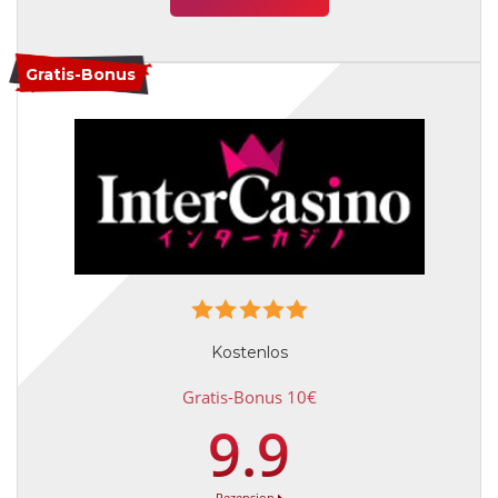
Gratis-Bonus
Kostenlos
Gratis-Bonus 10€
9.9
Rezension