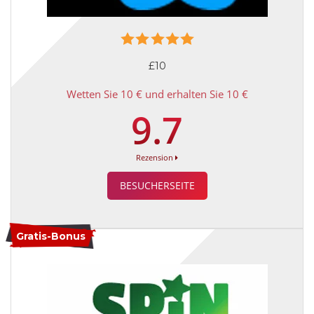
£10
Wetten Sie 10 € und erhalten Sie 10 €
9.7
Rezension
BESUCHERSEITE
Gratis-Bonus