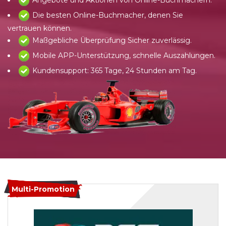
Die besten Online-Buchmacher, denen Sie
vertrauen können.
Maßgebliche Überprüfung Sicher zuverlässig.
Mobile APP-Unterstützung, schnelle Auszahlungen.
Kundensupport: 365 Tage, 24 Stunden am Tag.
Multi-Promotion