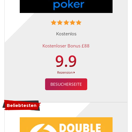
Kostenlos
Kostenloser Bonus £88
9.9
Rezension
BESUCHERSEITE
Beliebtesten