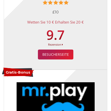
£10
Wetten Sie 10 € Erhalten Sie 20 €
9.7
Rezension
BESUCHERSEITE
Gratis-Bonus