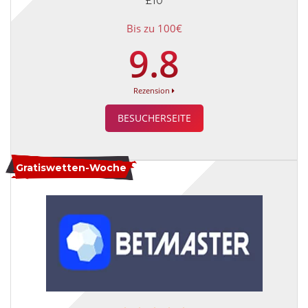
£10
Bis zu 100€
9.8
Rezension
BESUCHERSEITE
Gratiswetten-Woche