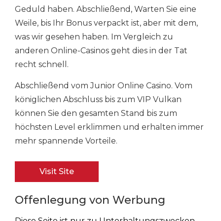
Geduld haben. Abschließend,
Warten Sie eine
Weile, bis Ihr Bonus verpackt ist, aber mit dem,
was wir gesehen haben. Im Vergleich zu
anderen Online-Casinos geht dies in der Tat
recht schnell.
Abschließend vom Junior Online Casino. Vom
königlichen Abschluss bis zum VIP Vulkan
können Sie den gesamten Stand bis zum
höchsten Level erklimmen und erhalten immer
mehr spannende Vorteile.
Visit Site
Offenlegung von Werbung
Diese Seite ist nur zu Unterhaltungszwecken