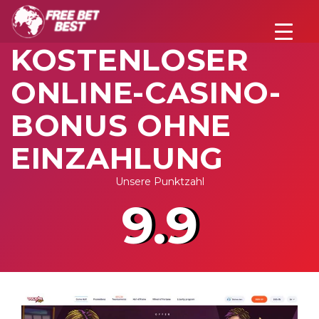
VULKAN VEGAS –
KOSTENLOSER
ONLINE-CASINO-
BONUS OHNE
EINZAHLUNG
Unsere Punktzahl
9.9