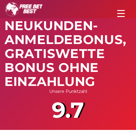
MRPLAY –
NEUKUNDEN-
ANMELDEBONUS,
GRATISWETTE
BONUS OHNE
EINZAHLUNG
Unsere Punktzahl
9.7