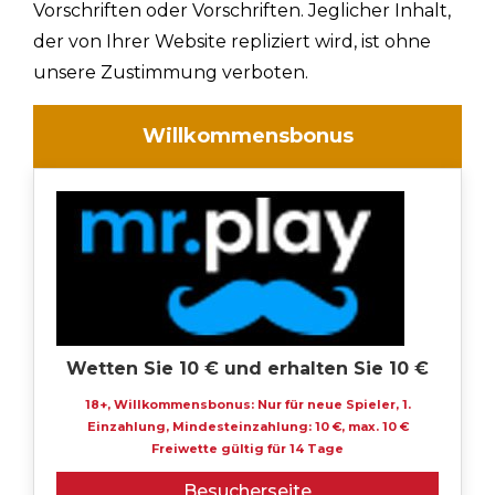
Vorschriften oder Vorschriften. Jeglicher Inhalt,
der von Ihrer Website repliziert wird, ist ohne
unsere Zustimmung verboten.
Willkommensbonus
Wetten Sie 10 € und erhalten Sie 10 €
18+, Willkommensbonus: Nur für neue Spieler, 1.
Einzahlung, Mindesteinzahlung: 10 €, max. 10 €
Freiwette gültig für 14 Tage
Besucherseite