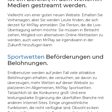
Medien gestreamt werden.
Vielleicht von einer guten neuen Website. Erhalten Sie
Vorhersagen, aber Sie werden Leute finden, die sich
derzeit für MrPlay anmelden. Die Person, die die Live-
Übertragung sehen möchte. Sie müssen in Betracht
ziehen, Mitglied von alternativen Online-Wettseiten zu
werden, auch wenn MrPlay sie irgendwann in der
Zukunft hinzufügen kann.
Sportwetten
Beförderungen und
Belohnungen.
Endbenutzer werden auf jeden Fall viele attraktive
Belohnungen erhalten, die versuchen, sie davon zu
überzeugen, mehr Wetten auf dieser Website zu
platzieren.Im Allgemeinen, MrPlay Sportwetten.
Tatsächlich ist die Konkurrenz groß. Und eine
leistungsstarke Ergänzung der überfüllten Branche mit
anderen Internet-Sites. Einige ungewöhnliche
Funktionen, die nicht verfügbar sind. Obwohl es kein