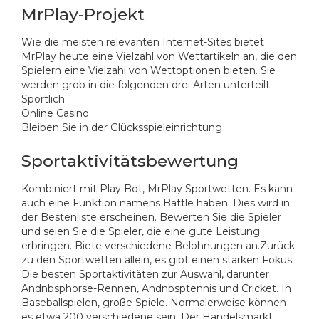
MrPlay-Projekt
Wie die meisten relevanten Internet-Sites bietet
MrPlay heute eine Vielzahl von Wettartikeln an, die den
Spielern eine Vielzahl von Wettoptionen bieten. Sie
werden grob in die folgenden drei Arten unterteilt:
Sportlich
Online Casino
Bleiben Sie in der Glücksspieleinrichtung
Sportaktivitätsbewertung
Kombiniert mit Play Bot, MrPlay Sportwetten. Es kann
auch eine Funktion namens Battle haben. Dies wird in
der Bestenliste erscheinen. Bewerten Sie die Spieler
und seien Sie die Spieler, die eine gute Leistung
erbringen. Biete verschiedene Belohnungen an.Zurück
zu den Sportwetten allein, es gibt einen starken Fokus.
Die besten Sportaktivitäten zur Auswahl, darunter
Andnbsphorse-Rennen, Andnbsptennis und Cricket. In
Baseballspielen, große Spiele. Normalerweise können
es etwa 200 verschiedene sein. Der Handelsmarkt