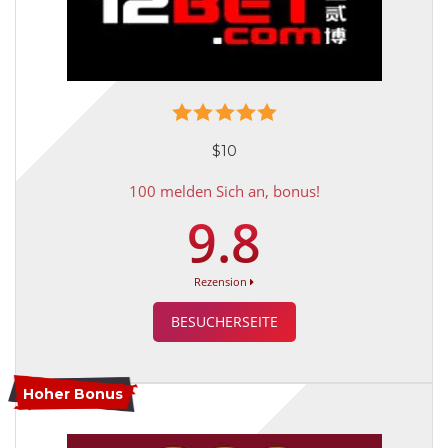
$10
100 melden Sich an, bonus!
9.8
Rezension
BESUCHERSEITE
Hoher Bonus