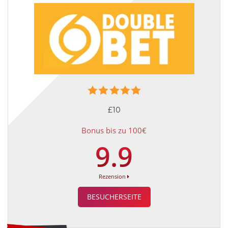
£10
Bonus bis zu 100€
9.9
Rezension
BESUCHERSEITE