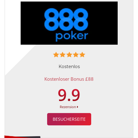
Kostenlos
Kostenloser Bonus £88
9.9
Rezension
BESUCHERSEITE