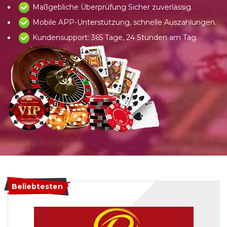
Maßgebliche Überprüfung Sicher zuverlässig.
Mobile APP-Unterstützung, schnelle Auszahlungen.
Kundensupport: 365 Tage, 24 Stunden am Tag.
Beliebtesten