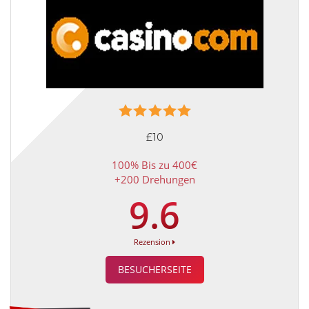
£10
100% Bis zu 400€
+200 Drehungen
9.6
Rezension
BESUCHERSEITE