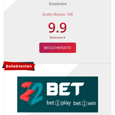
Kostenlos
Gratis-Bonus 10€
9.9
Rezension
BESUCHERSEITE
Beliebtesten