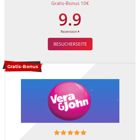
Gratis-Bonus 10€
9.9
Rezension
BESUCHERSEITE
Gratis-Bonus