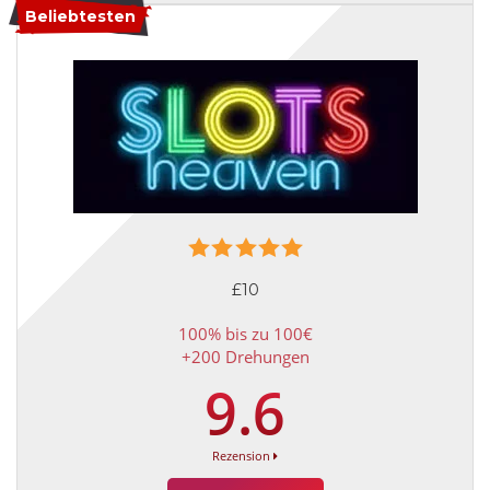
Beliebtesten
£10
100% bis zu 100€
+200 Drehungen
9.6
Rezension