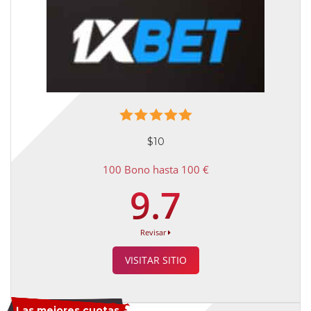
$10
100 Bono hasta 100 €
9.7
Revisar
VISITAR SITIO
Las mejores cuotas