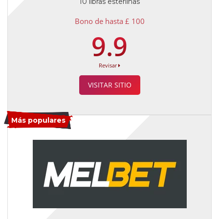
10 libras esterlinas
Bono de hasta £ 100
9.9
Revisar
VISITAR SITIO
Más populares