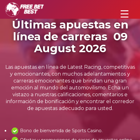
Últimas apuestas en
línea de carreras 09
August 2026
Las apuestas en línea de Latest Racing, competitivas
y emocionantes, con muchos adelantamientos y
carreras emocionantes que brindan una gran
emoción al mundo del automovilismo. Echa un
vistazo a nuestras calificaciones, comentarios e
información de bonificación y encontrar el corredor
de apuestas adecuado para usted.
Bono de bienvenida de Sports Casino.
Ofertas y promociones de casas de apuestas online.