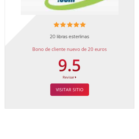
20 libras esterlinas
Bono de cliente nuevo de 20 euros
9.5
Revisar
VISITAR SITIO