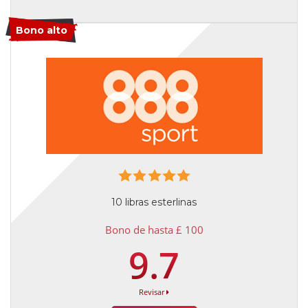
Bono alto
10 libras esterlinas
Bono de hasta £ 100
9.7
Revisar