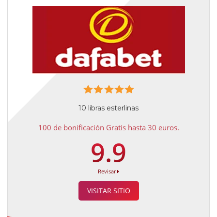
10 libras esterlinas
100 de bonificación Gratis hasta 30 euros.
9.9
Revisar
VISITAR SITIO