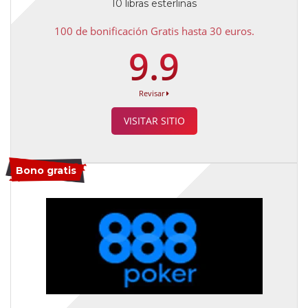
10 libras esterlinas
100 de bonificación Gratis hasta 30 euros.
9.9
Revisar
VISITAR SITIO
Bono gratis