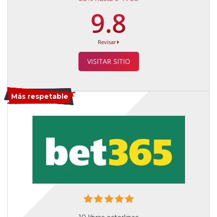
9.8
Revisar
VISITAR SITIO
Más respetable