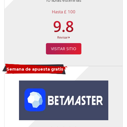
10 libras esterlinas
Hasta £ 100
9.8
Revisar
VISITAR SITIO
Semana de apuesta gratis