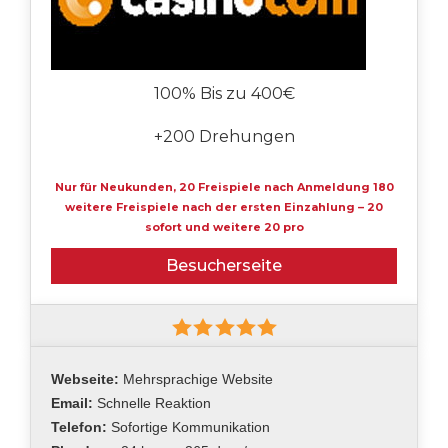
100% Bis zu 400€
+200 Drehungen
Nur für Neukunden, 20 Freispiele nach Anmeldung 180
weitere Freispiele nach der ersten Einzahlung – 20
sofort und weitere 20 pro
Besucherseite
Webseite:
Mehrsprachige Website
Email:
Schnelle Reaktion
Telefon:
Sofortige Kommunikation