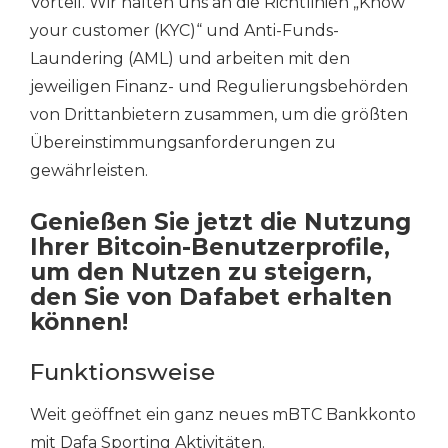
Vorteil. Wir halten uns an die Richtlinien „Know
your customer (KYC)“ und Anti-Funds-
Laundering (AML) und arbeiten mit den
jeweiligen Finanz- und Regulierungsbehörden
von Drittanbietern zusammen, um die größten
Übereinstimmungsanforderungen zu
gewährleisten.
Genießen Sie jetzt die Nutzung
Ihrer Bitcoin-Benutzerprofile,
um den Nutzen zu steigern,
den Sie von Dafabet erhalten
können!
Funktionsweise
Weit geöffnet ein ganz neues mBTC Bankkonto
mit Dafa Sporting Aktivitäten.