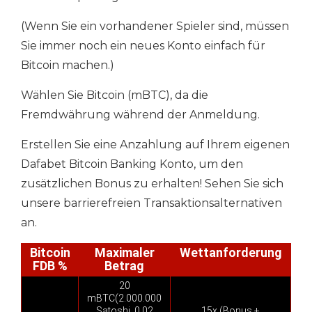
(Wenn Sie ein vorhandener Spieler sind, müssen
Sie immer noch ein neues Konto einfach für
Bitcoin machen.)
Wählen Sie Bitcoin (mBTC), da die
Fremdwährung während der Anmeldung.
Erstellen Sie eine Anzahlung auf Ihrem eigenen
Dafabet Bitcoin Banking Konto, um den
zusätzlichen Bonus zu erhalten! Sehen Sie sich
unsere barrierefreien Transaktionsalternativen
an.
Bitcoin
Maximaler
Wettanforderung
FDB %
Betrag
20
mBTC
(2.000.000
Satoshi, 0,02
15x (Bonus +