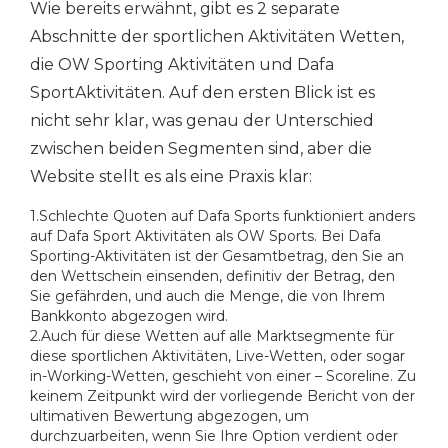
Wie bereits erwähnt, gibt es 2 separate
Abschnitte der sportlichen Aktivitäten Wetten,
die OW Sporting Aktivitäten und Dafa
SportAktivitäten. Auf den ersten Blick ist es
nicht sehr klar, was genau der Unterschied
zwischen beiden Segmenten sind, aber die
Website stellt es als eine Praxis klar:
1.Schlechte Quoten auf Dafa Sports funktioniert anders
auf Dafa Sport Aktivitäten als OW Sports. Bei Dafa
Sporting-Aktivitäten ist der Gesamtbetrag, den Sie an
den Wettschein einsenden, definitiv der Betrag, den
Sie gefährden, und auch die Menge, die von Ihrem
Bankkonto abgezogen wird.
2.Auch für diese Wetten auf alle Marktsegmente für
diese sportlichen Aktivitäten, Live-Wetten, oder sogar
in-Working-Wetten, geschieht von einer – Scoreline. Zu
keinem Zeitpunkt wird der vorliegende Bericht von der
ultimativen Bewertung abgezogen, um
durchzuarbeiten, wenn Sie Ihre Option verdient oder