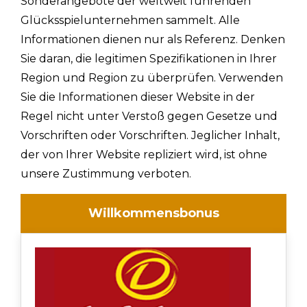
Sonderangebote der weltweit führenden
Glücksspielunternehmen sammelt. Alle
Informationen dienen nur als Referenz. Denken
Sie daran, die legitimen Spezifikationen in Ihrer
Region und Region zu überprüfen. Verwenden
Sie die Informationen dieser Website in der
Regel nicht unter Verstoß gegen Gesetze und
Vorschriften oder Vorschriften. Jeglicher Inhalt,
der von Ihrer Website repliziert wird, ist ohne
unsere Zustimmung verboten.
Willkommensbonus