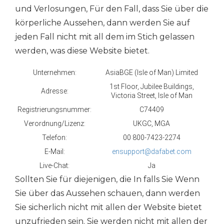
und Verlosungen, Für den Fall, dass Sie über die
körperliche Aussehen, dann werden Sie auf
jeden Fall nicht mit all dem im Stich gelassen
werden, was diese Website bietet.
Unternehmen:
AsiaBGE (Isle of Man) Limited
1st Floor, Jubilee Buildings,
Adresse:
Victoria Street, Isle of Man
Registrierungsnummer:
C74409
Verordnung/Lizenz:
UKGC, MGA
Telefon:
00 800-7423-2274
E-Mail:
ensupport@dafabet.com
Live-Chat:
Ja
Sollten Sie für diejenigen, die In falls Sie Wenn
Sie über das Aussehen schauen, dann werden
Sie sicherlich nicht mit allen der Website bietet
unzufrieden sein. Sie werden nicht mit allen der