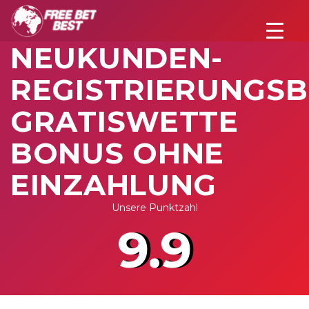
DAFABET –
NEUKUNDEN-
REGISTRIERUNGSB
GRATISWETTE
BONUS OHNE
EINZAHLUNG
Unsere Punktzahl
9.9