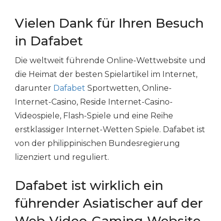
Vielen Dank für Ihren Besuch
in Dafabet
Die weltweit führende Online-Wettwebsite und
die Heimat der besten Spielartikel im Internet,
darunter
Dafabet
Sportwetten, Online-
Internet-Casino, Reside Internet-Casino-
Videospiele, Flash-Spiele und eine Reihe
erstklassiger Internet-Wetten Spiele. Dafabet ist
von der philippinischen Bundesregierung
lizenziert und reguliert.
Dafabet ist wirklich ein
führender Asiatischer auf der