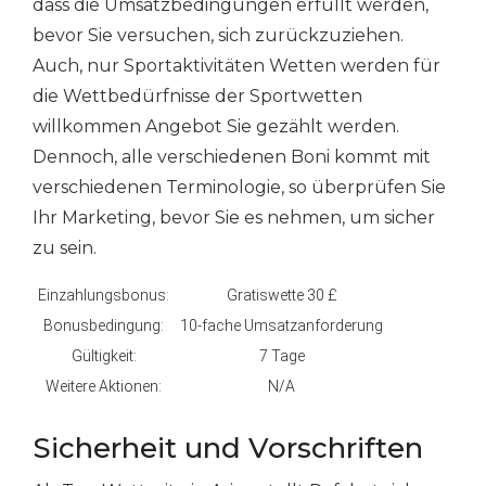
dass die Umsatzbedingungen erfüllt werden,
bevor Sie versuchen, sich zurückzuziehen.
Auch, nur Sportaktivitäten Wetten werden für
die Wettbedürfnisse der Sportwetten
willkommen Angebot Sie gezählt werden.
Dennoch, alle verschiedenen Boni kommt mit
verschiedenen Terminologie, so überprüfen Sie
Ihr Marketing, bevor Sie es nehmen, um sicher
zu sein.
Einzahlungsbonus:
Gratiswette 30 £
Bonusbedingung:
10-fache Umsatzanforderung
Gültigkeit:
7 Tage
Weitere Aktionen:
N/A
Sicherheit und Vorschriften