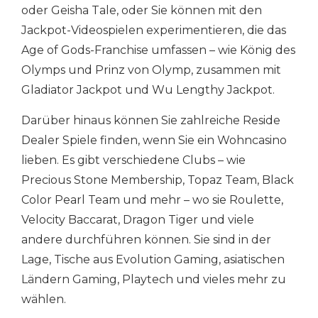
oder Geisha Tale, oder Sie können mit den
Jackpot-Videospielen experimentieren, die das
Age of Gods-Franchise umfassen – wie König des
Olymps und Prinz von Olymp, zusammen mit
Gladiator Jackpot und Wu Lengthy Jackpot.
Darüber hinaus können Sie zahlreiche Reside
Dealer Spiele finden, wenn Sie ein Wohncasino
lieben. Es gibt verschiedene Clubs – wie
Precious Stone Membership, Topaz Team, Black
Color Pearl Team und mehr – wo sie Roulette,
Velocity Baccarat, Dragon Tiger und viele
andere durchführen können. Sie sind in der
Lage, Tische aus Evolution Gaming, asiatischen
Ländern Gaming, Playtech und vieles mehr zu
wählen.