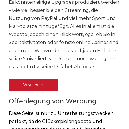
Es könnten einige Upgrades produziert werden
– wie viel besser bleiben Streaming, die
Nutzung von PayPal und viel mehr Sport und
Marktplätze hinzugefügt. Alles in allem ist die
Website jedoch einen Blick wert, egal ob Sie in
Sportaktivitäten oder feinste online Casinos sind
oder nicht. Wir würden dies auf jeden Fall eine
solide 5 nivelliert. von 5 – und noch wichtiger ist,
es ist definitiv keine Dafabet Abzocke.
Visit Site
Offenlegung von Werbung
Diese Seite ist nur zu Unterhaltungszwecken
perfekt, da sie Glücksspielangebote und