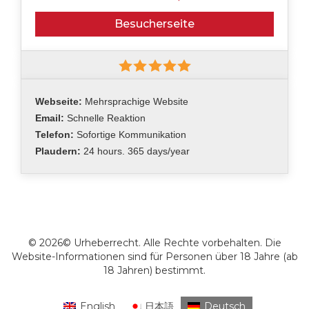
Besucherseite
Webseite:
Mehrsprachige Website
Email:
Schnelle Reaktion
Telefon:
Sofortige Kommunikation
Plaudern:
24 hours. 365 days/year
© 2026© Urheberrecht. Alle Rechte vorbehalten. Die
Website-Informationen sind für Personen über 18 Jahre (ab
18 Jahren) bestimmt.
English
日本語
Deutsch