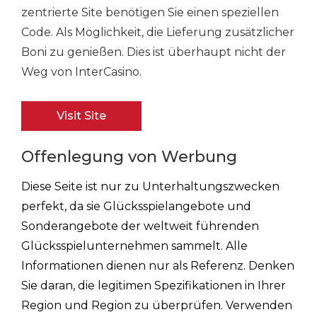
zentrierte Site benötigen Sie einen speziellen
Code. Als Möglichkeit, die Lieferung zusätzlicher
Boni zu genießen. Dies ist überhaupt nicht der
Weg von InterCasino.
Visit Site
Offenlegung von Werbung
Diese Seite ist nur zu Unterhaltungszwecken
perfekt, da sie Glücksspielangebote und
Sonderangebote der weltweit führenden
Glücksspielunternehmen sammelt. Alle
Informationen dienen nur als Referenz. Denken
Sie daran, die legitimen Spezifikationen in Ihrer
Region und Region zu überprüfen. Verwenden