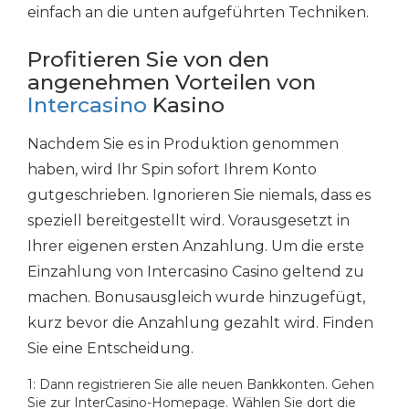
einfach an die unten aufgeführten Techniken.
Profitieren Sie von den
angenehmen Vorteilen von
Intercasino
Kasino
Nachdem Sie es in Produktion genommen
haben, wird Ihr Spin sofort Ihrem Konto
gutgeschrieben. Ignorieren Sie niemals, dass es
speziell bereitgestellt wird. Vorausgesetzt in
Ihrer eigenen ersten Anzahlung. Um die erste
Einzahlung von Intercasino Casino geltend zu
machen. Bonusausgleich wurde hinzugefügt,
kurz bevor die Anzahlung gezahlt wird. Finden
Sie eine Entscheidung.
1: Dann registrieren Sie alle neuen Bankkonten. Gehen
Sie zur InterCasino-Homepage. Wählen Sie dort die