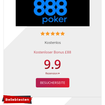
Kostenlos
Kostenloser Bonus £88
9.9
Rezension
BESUCHERSEITE
Beliebtesten