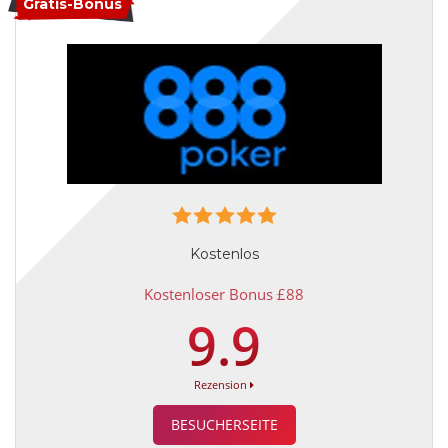
Gratis-Bonus
Kostenlos
Kostenloser Bonus £88
9.9
Rezension
BESUCHERSEITE