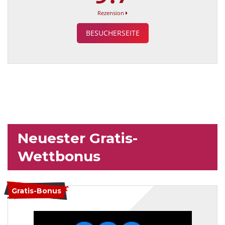
Rezension
BESUCHERSEITE
Neuester Gratis-
Wettbonus
Gratis-Bonus