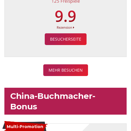
125 Freispiele
9.9
Rezension
BESUCHERSEITE
MEHR BESUCHEN
China-Buchmacher-
Bonus
Multi-Promotion