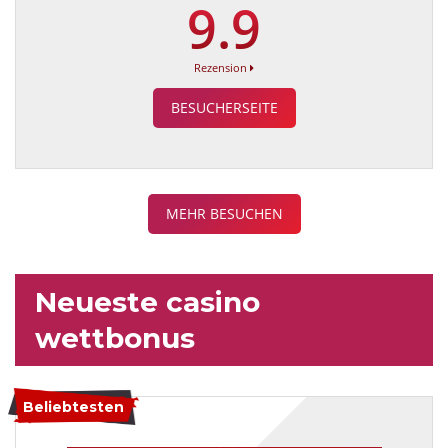
9.9
Rezension
BESUCHERSEITE
MEHR BESUCHEN
Neueste casino
wettbonus
Beliebtesten