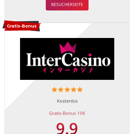
BESUCHERSEITE
Gratis-Bonus
Kostenlos
Gratis-Bonus 10€
9.9