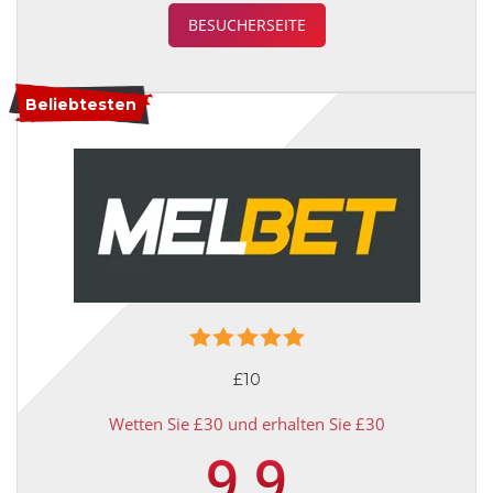
BESUCHERSEITE
Beliebtesten
£10
Wetten Sie £30 und erhalten Sie £30
9.9