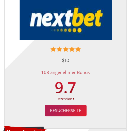
$10
108 angenehmer Bonus
9.7
Rezension
BESUCHERSEITE