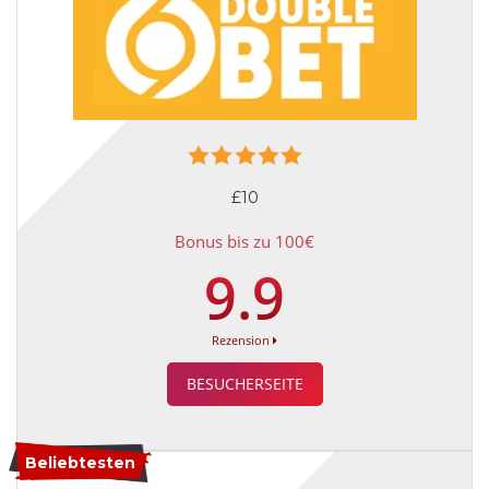
£10
Bonus bis zu 100€
9.9
Rezension
BESUCHERSEITE
Beliebtesten