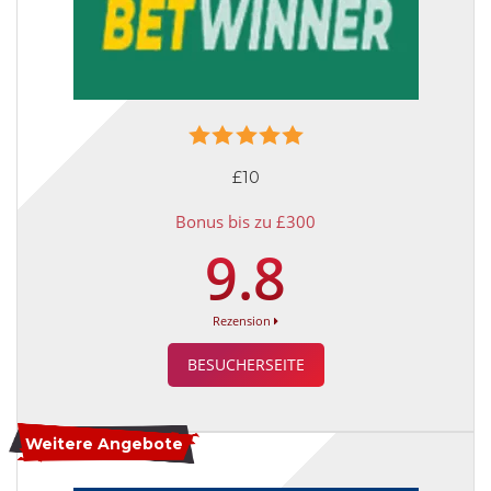
£10
Bonus bis zu £300
9.8
Rezension
BESUCHERSEITE
Weitere Angebote