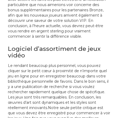
particulière que nous aimerions voir concerne des
bonus supplémentaires pour les partenaires Bronze,
afin que les nouveaux joueurs arrivent également à
découvrir une saveur de votre solution VIP. En
conclusion, à l’heure actuelle, vous devrez peut-être
vous rendre en argent sterling pour vraiment
commencer à sentir la différence visible.
Logiciel d’assortiment de jeux
vidéo
Le rendant beaucoup plus personnel, vous pouvez
cliquer sur le petit cœur à proximité de n’importe quel
jeu en ligne pour en enregistrer beaucoup dans votre
bibliothèque personnelle de favoris. Dans le bon sens, il
y a une publication de recherche si vous voulez
rechercher rapidement quelque chose de spécifique.
Les jeux sont très remarquables. En conclusion, les
œuvres d’art sont dynamiques et les styles sont
réellement innovants.Notre seule petite critique est
que vous devez être enregistré pour commencer à voir