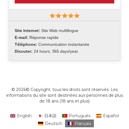
Site Internet:
Site Web multilingue
E-mail:
Réponse rapide
Téléphone:
Communication instantanée
Discuter:
24 hours. 365 days/year.
© 2026© Copyright. tous les droits sont réservés. Les
informations du site sont destinées aux personnes de plus
de 18 ans (18 ans et plus)
English
日本語
Português
Español
Deutsch
Français