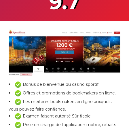
9.7
Bonus de bienvenue du casino sportif.
Offres et promotions de bookmakers en ligne.
Les meilleurs bookmakers en ligne auxquels
vous pouvez faire confiance.
Examen faisant autorité Sûr fiable.
Prise en charge de l'application mobile, retraits