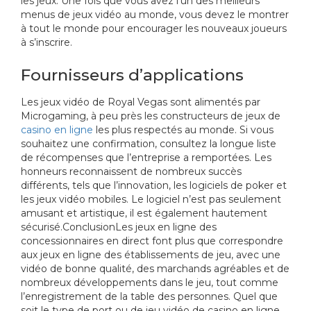
les jeux. Une fois que vous avez l’un des meilleurs
menus de jeux vidéo au monde, vous devez le montrer
à tout le monde pour encourager les nouveaux joueurs
à s’inscrire.
Fournisseurs d’applications
Les jeux vidéo de Royal Vegas sont alimentés par
Microgaming, à peu près les constructeurs de jeux de
casino en ligne
les plus respectés au monde. Si vous
souhaitez une confirmation, consultez la longue liste
de récompenses que l’entreprise a remportées. Les
honneurs reconnaissent de nombreux succès
différents, tels que l’innovation, les logiciels de poker et
les jeux vidéo mobiles. Le logiciel n’est pas seulement
amusant et artistique, il est également hautement
sécurisé.ConclusionLes jeux en ligne des
concessionnaires en direct font plus que correspondre
aux jeux en ligne des établissements de jeu, avec une
vidéo de bonne qualité, des marchands agréables et de
nombreux développements dans le jeu, tout comme
l’enregistrement de la table des personnes. Quel que
soit le type de port ou de jeu vidéo de casino en ligne