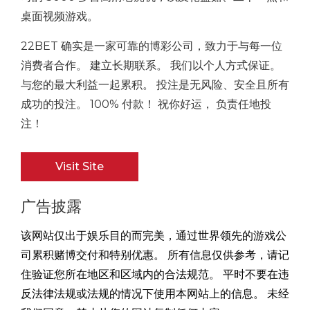
桌面视频游戏。
22BET 确实是一家可靠的博彩公司，致力于与每一位
消费者合作。 建立长期联系。
我们以个人方式保证。
与您的最大利益一起累积。 投注是无风险、安全且所有
成功的投注。 100% 付款！ 祝你好运，
负责任地投
注！
Visit Site
广告披露
该网站仅出于娱乐目的而完美，通过世界领先的游戏公
司累积赌博交付和特别优惠。 所有信息仅供参考，请记
住验证您所在地区和区域内的合法规范。 平时不要在违
反法律法规或法规的情况下使用本网站上的信息。 未经