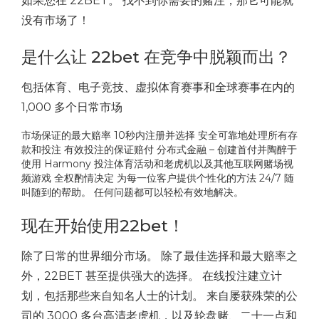
如果您在 22BET。 找不到你需要的赌注，那它可能就
没有市场了！
是什么让 22bet 在竞争中脱颖而出？
包括体育、电子竞技、虚拟体育赛事和全球赛事在内的
1,000 多个日常市场
市场保证的最大赔率
10秒内注册并选择
安全可靠地处理所有存
款和投注
有效投注的保证赔付
分布式金融 – 创建首付并陶醉于
使用 Harmony 投注体育活动和老虎机以及其他互联网赌场视
频游戏
全权酌情决定
为每一位客户提供个性化的方法
24/7 随
叫随到的帮助。 任何问题都可以轻松有效地解决。
现在开始使用22bet！
除了日常的世界细分市场。 除了最佳选择和最大赔率之
外，22BET 甚至提供强大的选择。 在线投注建立计
划，包括那些来自知名人士的计划。 来自屡获殊荣的公
司的 3000 多台高清老虎机，以及轮盘赌、二十一点和