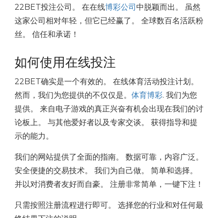
22BET投注公司。 在在线
博彩公司
中脱颖而出。 虽然
这家公司相对年轻，但它已经赢了。 全球数百名活跃粉
丝。 信任和承诺！
如何使用在线投注
22BET确实是一个有效的。 在线体育活动投注计划。
然而，我们为您提供的不仅仅是。
体育博彩
. 我们为您
提供。
来自电子游戏的真正兴奋有机会出现在我们的讨
论板上。 与其他爱好者以及专家交谈。 获得指导和提
示的能力。
我们的网站提供了全面的指南。 数据可靠，内容广泛。
安全便捷的交易技术。 我们为自己做。 简单和选择。
并以对消费者友好而自豪。 注册非常简单，一键下注！
只需按照注册流程进行即可。 选择您的行业和对任何最